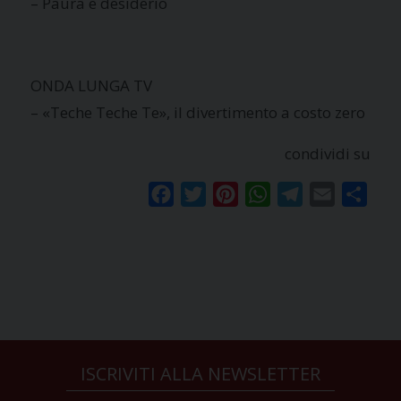
– Paura e desiderio
ONDA LUNGA TV
– «Teche Teche Te», il divertimento a costo zero
condividi su
Facebook
Twitter
Pinterest
WhatsApp
Telegram
Email
Condi
ISCRIVITI ALLA NEWSLETTER