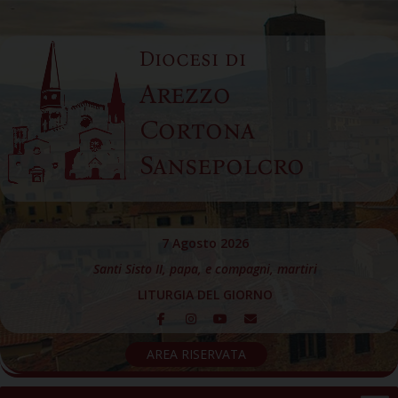
Skip
to
Diocesi di
content
Arezzo
Cortona
Sansepolcro
7 Agosto 2026
Santi Sisto II, papa, e compagni, martiri
LITURGIA DEL GIORNO
AREA RISERVATA