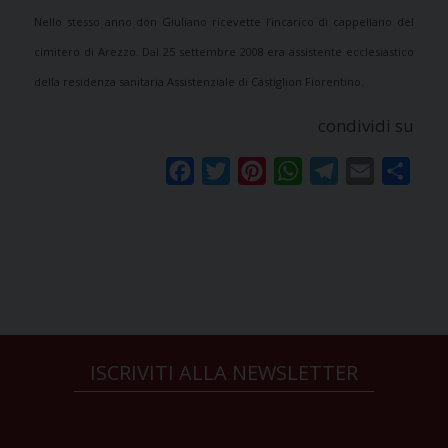
Nello stesso anno don Giuliano ricevette l’incarico di cappellano del
cimitero di Arezzo.
Dal 25 settembre 2008 era assistente ecclesiastico
della residenza sanitaria Assistenziale di Castiglion Fiorentino.
condividi su
Facebook
Twitter
Pinterest
WhatsApp
Telegram
Email
Condi
ISCRIVITI ALLA NEWSLETTER