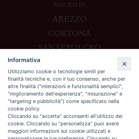
DIOCESI DI
AREZZO
CORTONA
SANSEPOLCRO
Informativa
Utilizziamo cookie o tecnologie simili per
Contatti
finalità tecniche e, con il tuo consenso, anche per
altre finalità ("interazioni e funzionalità semplici",
Piazza del Duomo,1 - 52100 Arezzo
"miglioramento dell'esperienza", "misurazione" e
segreteria@diocesi.arezzo.it
"targeting e pubblicità") come specificato nella
Informativa privacy
cookie policy.
Cliccando su "accetta" acconsenti all'utilizzo dei
cookie. Cliccando su "personalizza" puoi avere
maggiori informazioni sui cookie utilizzati e
Seguici su
personalizzare le tue preferenze. Cliccando su