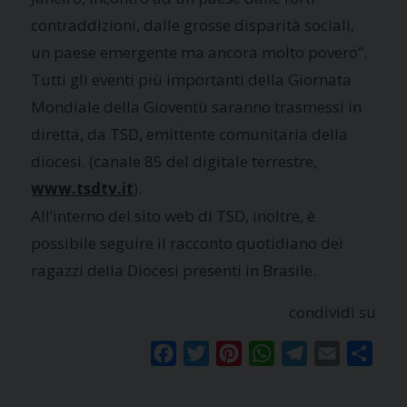
contraddizioni, dalle grosse disparità sociali,
un paese emergente ma ancora molto povero”.
Tutti gli eventi più importanti della Giornata
Mondiale della Gioventù saranno trasmessi in
diretta, da TSD, emittente comunitaria della
diocesi. (canale 85 del digitale terrestre,
www.tsdtv.it
).
All’interno del sito web di TSD, inoltre, è
possibile seguire il racconto quotidiano dei
ragazzi della Diocesi presenti in Brasile.
condividi su
Facebook
Twitter
Pinterest
WhatsApp
Telegram
Email
Condi