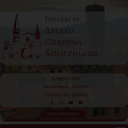
Skip
to
Diocesi di
content
Arezzo
Cortona
Sansepolcro
9 Agosto 2026
San Domenico, sacerdote
LITURGIA DEL GIORNO
AREA RISERVATA