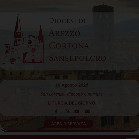
Skip
to
Diocesi di
content
Arezzo
Cortona
Sansepolcro
10 Agosto 2026
San Lorenzo, diacono e martire
LITURGIA DEL GIORNO
AREA RISERVATA