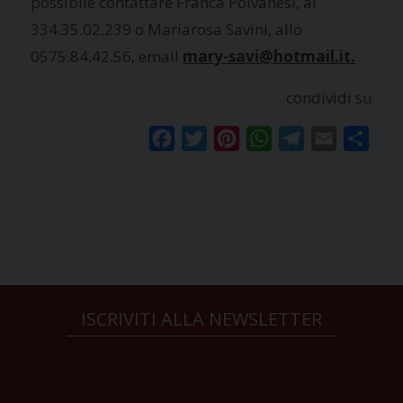
possibile contattare Franca Polvanesi, al
334.35.02.239 o Mariarosa Savini, allo
0575.84.42.56, email
mary-savi@hotmail.it.
condividi su
Facebook
Twitter
Pinterest
WhatsApp
Telegram
Email
Condi
ISCRIVITI ALLA NEWSLETTER