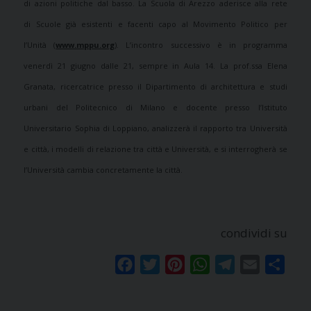
di azioni politiche dal basso.
La Scuola di Arezzo aderisce alla rete
di
Scuole
già esistenti e facenti capo al Movimento Politico per
l’Unità (
www.mppu.org
).
L’incontro successivo è in programma
venerdì 21 giugno dalle 21, sempre in Aula 14. La prof.ssa Elena
Granata, ricercatrice presso il Dipartimento di architettura e studi
urbani del Politecnico di Milano e docente presso l’Istituto
Universitario Sophia di Loppiano, analizzerà il rapporto tra Università
e città, i modelli di relazione tra città e Università, e si interrogherà se
l’Università cambia concretamente la città.
condividi su
Facebook
Twitter
Pinterest
WhatsApp
Telegram
Email
Condi