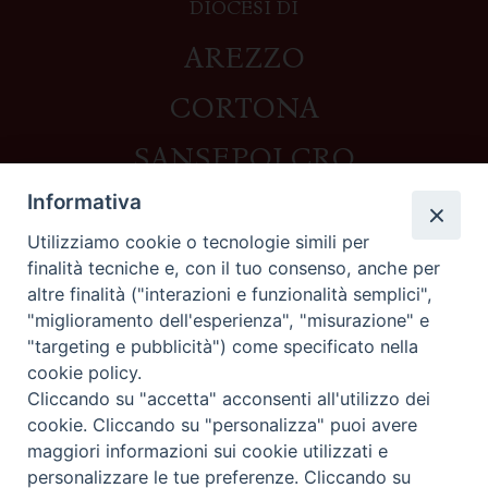
DIOCESI DI
AREZZO
CORTONA
SANSEPOLCRO
Informativa
Utilizziamo cookie o tecnologie simili per
Contatti
finalità tecniche e, con il tuo consenso, anche per
altre finalità ("interazioni e funzionalità semplici",
Piazza del Duomo,1 - 52100 Arezzo
"miglioramento dell'esperienza", "misurazione" e
segreteria@diocesi.arezzo.it
"targeting e pubblicità") come specificato nella
Informativa privacy
cookie policy.
Cliccando su "accetta" acconsenti all'utilizzo dei
cookie. Cliccando su "personalizza" puoi avere
maggiori informazioni sui cookie utilizzati e
Seguici su
personalizzare le tue preferenze. Cliccando su