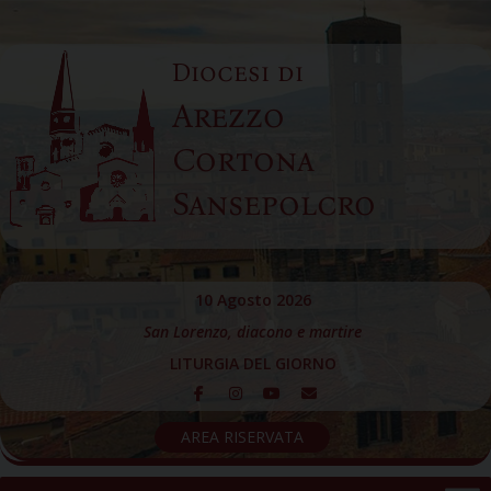
Skip
to
Diocesi di
content
Arezzo
Cortona
Sansepolcro
10 Agosto 2026
San Lorenzo, diacono e martire
LITURGIA DEL GIORNO
AREA RISERVATA