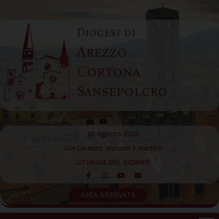
Skip
to
Diocesi di
content
Arezzo
Cortona
Sansepolcro
10 Agosto 2026
San Lorenzo, diacono e martire
LITURGIA DEL GIORNO
AREA RISERVATA