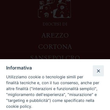
DIOCESI DI
AREZZO
CORTONA
SANSEPOLCRO
Informativa
Utilizziamo cookie o tecnologie simili per
Contatti
finalità tecniche e, con il tuo consenso, anche per
altre finalità ("interazioni e funzionalità semplici",
Piazza del Duomo,1 - 52100 Arezzo
"miglioramento dell'esperienza", "misurazione" e
segreteria@diocesi.arezzo.it
"targeting e pubblicità") come specificato nella
Informativa privacy
cookie policy.