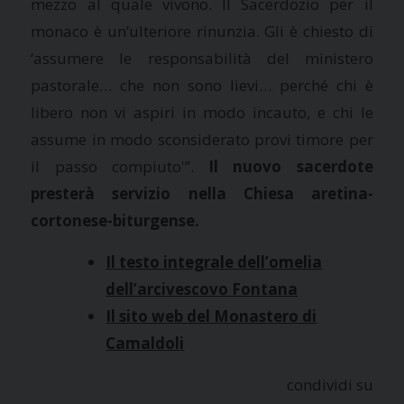
mezzo al quale vivono. Il Sacerdozio per il
monaco è un’ulteriore rinunzia. Gli è chiesto di
‘assumere le responsabilità del ministero
pastorale… che non sono lievi… perché chi è
libero non vi aspiri in modo incauto, e chi le
assume in modo sconsiderato provi timore per
il passo compiuto'”.
Il nuovo sacerdote
presterà servizio nella Chiesa aretina-
cortonese-biturgense.
Il testo integrale dell’omelia
dell’arcivescovo Fontana
Il sito web del Monastero di
Camaldoli
condividi su