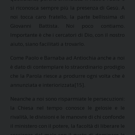
si riconosca sempre più la presenza di Gesù. A
noi tocca caro fratello, la parte bellissima di
Giovanni Battista. Noi poco contiamo.
Importante è che i cercatori di Dio, con il nostro
aiuto, siano facilitati a trovarlo.
Come Paolo e Barnaba ad Antiochia anche a noi
è dato di contemplare lo straordinario prodigio
che
la Parola
riesce a produrre ogni volta che è
annunziata e interiorizzata
[15].
Neanche a noi sono risparmiate le persecuzioni:
la Chiesa
nel tempo conosce le gelosie e le
rivalità, le divisioni e le manovre di chi confonde
il ministero con il potere, la facoltà di liberare le
coscienze dal male con il gusto di dominare le