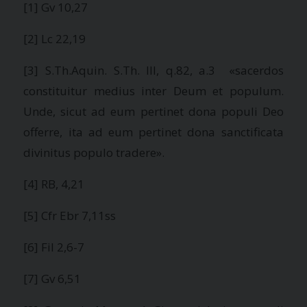
[1] Gv 10,27
[2] Lc 22,19
[3] S.Th.Aquin. S.Th. III, q.82, a.3 «sacerdos
constituitur medius inter Deum et populum.
Unde, sicut ad eum pertinet dona populi Deo
offerre, ita ad eum pertinet dona sanctificata
divinitus populo tradere».
[4] RB, 4,21
[5] Cfr Ebr 7,11ss
[6] Fil 2,6-7
[7] Gv 6,51