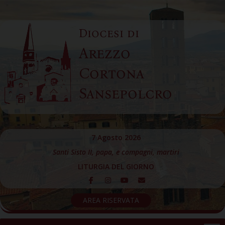
Skip
to
Diocesi di
content
Arezzo
Cortona
Sansepolcro
7 Agosto 2026
Santi Sisto II, papa, e compagni, martiri
LITURGIA DEL GIORNO
AREA RISERVATA