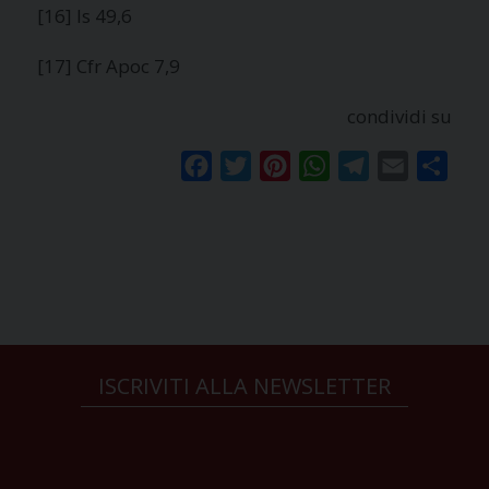
[16] Is 49,6
[17] Cfr Apoc 7,9
condividi su
Facebook
Twitter
Pinterest
WhatsApp
Telegram
Email
Condi
ISCRIVITI ALLA NEWSLETTER