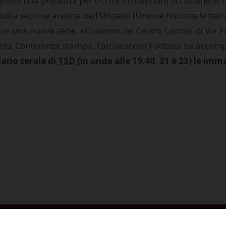
ntire una presenza per offrire un’ulteriore occasione di 
 dalla sezione aretina dell’Unitalsi (Unione Nazionale It
one una nuova sede, all’interno del Centro Caritas di Vi
 della Conferenza stampa, l’arcivescovo Fontana ha acco
iario serale di
TSD
(in onda alle 19.40, 21 e 23) le imm
ISCRIVITI ALLA NEWSLETTER