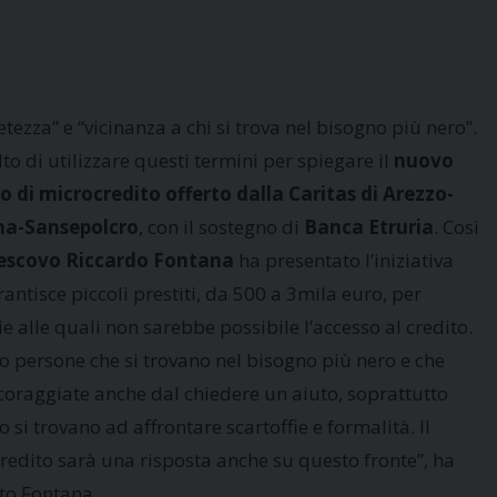
tezza” e “vicinanza a chi si trova nel bisogno più nero”.
to di utilizzare questi termini per spiegare il
nuovo
io di microcredito offerto dalla Caritas di Arezzo-
na-Sansepolcro
, con il sostegno di
Banca Etruria
. Così
escovo Riccardo Fontana
ha presentato l’iniziativa
antisce piccoli prestiti, da 500 a 3mila euro, per
e alle quali non sarebbe possibile l’accesso al credito.
no persone che si trovano nel bisogno più nero e che
coraggiate anche dal chiedere un aiuto, soprattutto
si trovano ad affrontare scartoffie e formalità. Il
redito sarà una risposta anche su questo fronte”, ha
to Fontana.