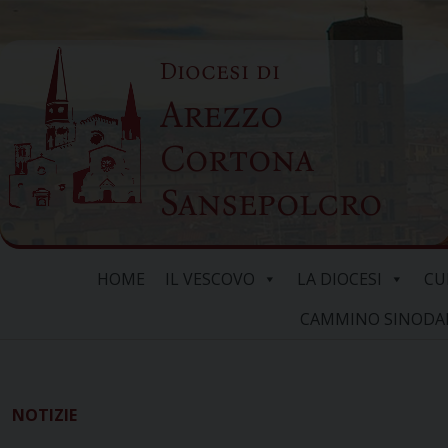
Skip
to
Diocesi di
content
Arezzo
Cortona
Sansepolcro
HOME
IL VESCOVO
LA DIOCESI
CU
CAMMINO SINODALE
NOTIZIE