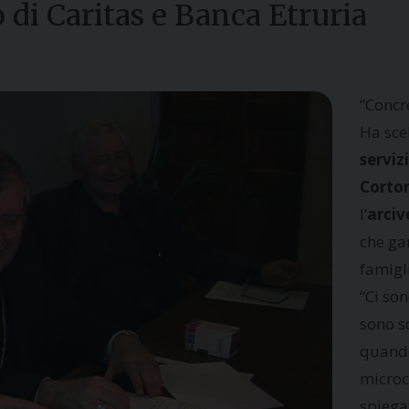
 di Caritas e Banca Etruria
“Concre
Ha scel
serviz
Corto
l’
arciv
che gar
famigli
“Ci so
sono s
quando 
microc
spiega