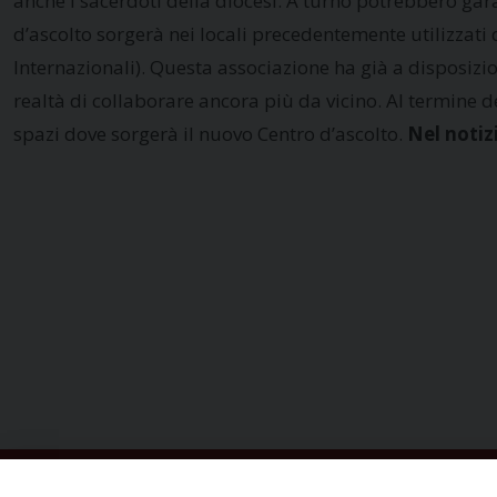
anche i sacerdoti della diocesi. A turno potrebbero gara
d’ascolto sorgerà nei locali precedentemente utilizzati
Internazionali). Questa associazione ha già a disposizi
realtà di collaborare ancora più da vicino. Al termine
spazi dove sorgerà il nuovo Centro d’ascolto.
Nel notiz