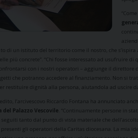
“Come 
genera
contin
aziende
o di un istituto del territorio come il nostro, che s’ispira 
lle più concrete”. “Chi fosse interessato ad usufruire di q
nfrontarsi con i nostri operatori – aggiunge il direttore 
getti che potranno accedere al finanziamento. Non si trat
er restituire dignità alla persona, aiutandola ad uscire da
redito, l’arcivescovo Riccardo Fontana ha annunciato anch
a del Palazzo Vescovile
. “Continuamente persone in sta
seguiti tanto dal punto di vista materiale che dell’ascolt
presenti gli operatori della Caritas diocesana. La mia ide