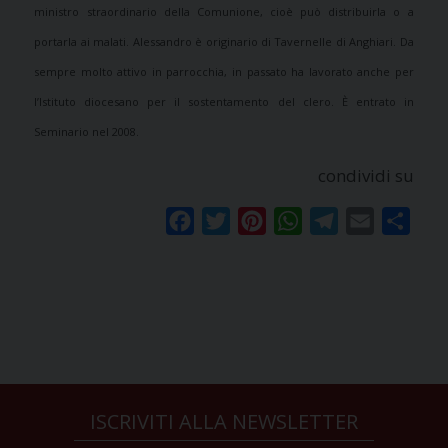
ministro straordinario della Comunione, cioè può distribuirla o a
portarla ai malati. Alessandro è originario di Tavernelle di Anghiari. Da
sempre molto attivo in parrocchia, in passato ha lavorato anche per
l’Istituto diocesano per il sostentamento del clero. È entrato in
Seminario nel 2008.
condividi su
Facebook
Twitter
Pinterest
WhatsApp
Telegram
Email
Condi
ISCRIVITI ALLA NEWSLETTER