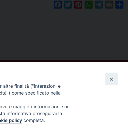
Facebook
Twitter
Pinterest
WhatsApp
Telegram
Email
Co
altre finalità ("interazioni e
cità") come specificato nella
Seguici su
 avere maggiori informazioni sui
sta informativa proseguirai la
kie policy
completa.