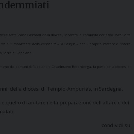
Vendemmiati
le sette Zone Pastorali della diocesi, incontra le comunità ecclesiali locali e fa
ta più importante della cristianità – la Pasqua – con il proprio Pastore e l’intera
a Serre di Rapolano.
o meno dai comuni di Rapolano e Castelnuovo Berardenga, fa parte della diocesi di
anni, della diocesi di Tempio-Ampurias, in Sardegna.
 è quello di aiutare nella preparazione dell’altare e dei
malati.
condividi su