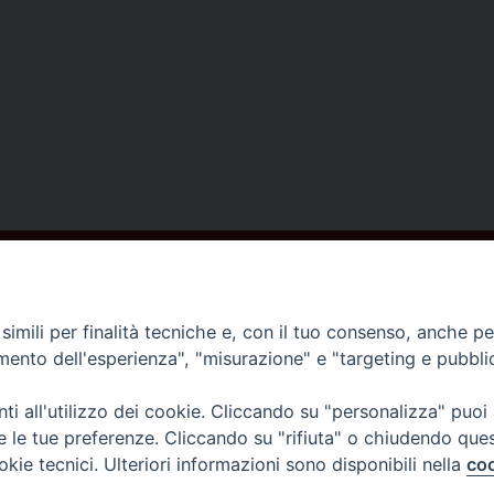
ISCRIVITI ALLA NEWSLETTER
imili per finalità tecniche e, con il tuo consenso, anche per 
amento dell'esperienza", "misurazione" e "targeting e pubbli
Contatti
i all'utilizzo dei cookie. Cliccando su "personalizza" puoi
re le tue preferenze. Cliccando su "rifiuta" o chiudendo que
Piazza del Duomo,1 - 52100 Arezzo
okie tecnici. Ulteriori informazioni sono disponibili nella
coo
segreteria@diocesi.arezzo.it