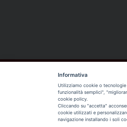
Informativa
Utilizziamo cookie o tecnologie s
funzionalità semplici", "miglior
cookie policy.
DIOCESI DI
Cliccando su "accetta" acconsent
AREZZO
cookie utilizzati e personalizza
navigazione installando i soli co
CORTONA