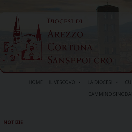
Skip
to
Diocesi di
content
Arezzo
Cortona
Sansepolcro
HOME
IL VESCOVO
LA DIOCESI
CU
CAMMINO SINODALE
NOTIZIE