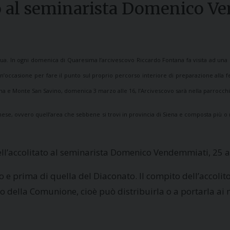
to al seminarista Domenico 
a. In ogni domenica di Quaresima l’arcivescovo Riccardo Fontana fa visita ad una del
un’occasione per fare il punto sul proprio percorso interiore di preparazione alla fes
na e Monte San Savino, domenica 3 marzo alle 16, l’Arcivescovo sarà nella parrocchi
enese, ovvero quell’area che sebbene si trovi in provincia di Siena e composta più 
dell’accolitato al seminarista Domenico Vendemmiati, 25 
o e prima di quella del Diaconato. Il compito dell’accolito
o della Comunione, cioè può distribuirla o a portarla ai 