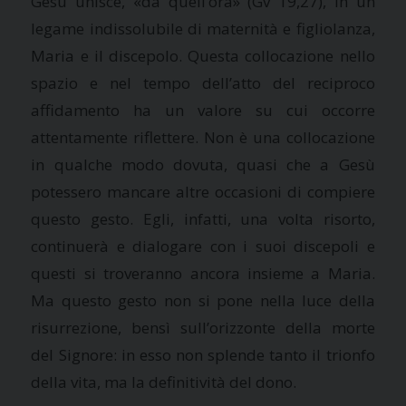
Gesù unisce, «da quell’ora» (Gv 19,27), in un
legame indissolubile di maternità e figliolanza,
Maria e il discepolo. Questa collocazione nello
spazio e nel tempo dell’atto del reciproco
affidamento ha un valore su cui occorre
attentamente riflettere. Non è una collocazione
in qualche modo dovuta, quasi che a Gesù
potessero mancare altre occasioni di compiere
questo gesto. Egli, infatti, una volta risorto,
continuerà e dialogare con i suoi discepoli e
questi si troveranno ancora insieme a Maria.
Ma questo gesto non si pone nella luce della
risurrezione, bensì sull’orizzonte della morte
del Signore: in esso non splende tanto il trionfo
della vita, ma la definitività del dono.