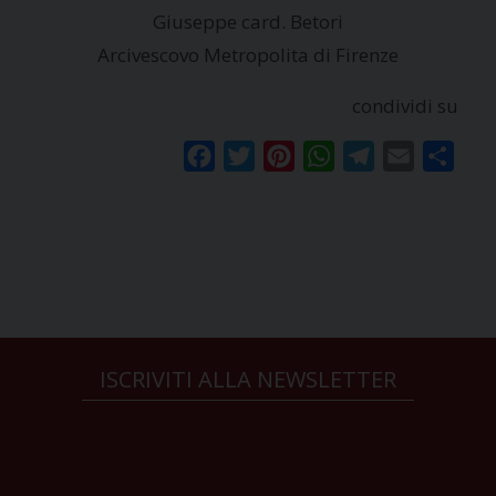
Giuseppe card. Betori
Arcivescovo Metropolita di Firenze
condividi su
Facebook
Twitter
Pinterest
WhatsApp
Telegram
Email
Condi
ISCRIVITI ALLA NEWSLETTER