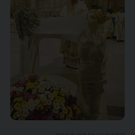
(
Is
66,10-14c;
Sal
29;
2Cor
1,3-7;
Gv
19,25-27)