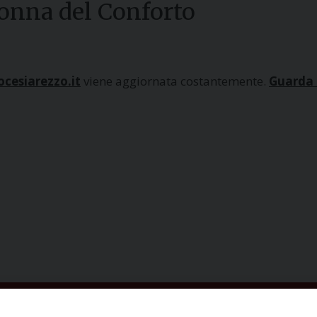
donna del Conforto
cesiarezzo.it
viene aggiornata costantemente.
Guarda i
ISCRIVITI ALLA NEWSLETTER