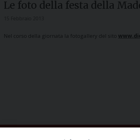
Le foto della festa della Ma
15 Febbraio 2013
Nel corso della giornata la fotogallery del sito
www.dio