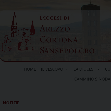
Skip
to
Diocesi di
content
Arezzo
Cortona
Sansepolcro
HOME
IL VESCOVO
LA DIOCESI
CU
CAMMINO SINODALE
NOTIZIE