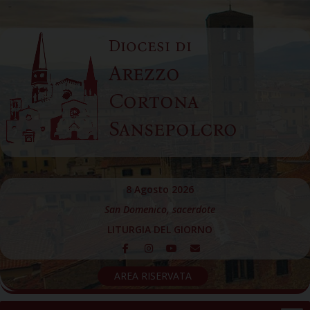
Skip
to
Diocesi di
content
Arezzo
Cortona
Sansepolcro
8 Agosto 2026
San Domenico, sacerdote
LITURGIA DEL GIORNO
AREA RISERVATA