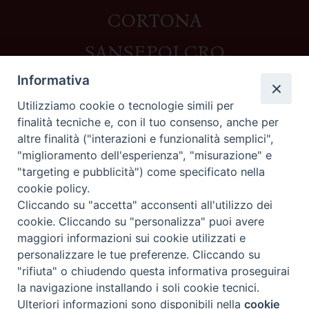
CORTONA
SANSEPOLCRO
Informativa
Utilizziamo cookie o tecnologie simili per
Contatti
finalità tecniche e, con il tuo consenso, anche per
altre finalità ("interazioni e funzionalità semplici",
Piazza del Duomo,1 - 52100 Arezzo
"miglioramento dell'esperienza", "misurazione" e
segreteria@diocesi.arezzo.it
"targeting e pubblicità") come specificato nella
Informativa privacy
cookie policy.
Cliccando su "accetta" acconsenti all'utilizzo dei
cookie. Cliccando su "personalizza" puoi avere
maggiori informazioni sui cookie utilizzati e
Seguici su
personalizzare le tue preferenze. Cliccando su
"rifiuta" o chiudendo questa informativa proseguirai
la navigazione installando i soli cookie tecnici.
Preferenze Cookie
Ulteriori informazioni sono disponibili nella
cookie