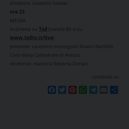
direttore: maestro Sannai
ore 23
MESSA
In diretta su
Tsd
(canale 85 o su
www.tsdtv.it/live
)
presiede: canonico monsignor Alvaro Bardelli
Coro della Cattedrale di Arezzo
direttrice: maestra Roberta Donati
condividi su
Facebook
Twitter
Pinterest
WhatsApp
Telegram
Email
Condi