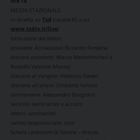
ore 18
MESSA STAZIONALE
In diretta su
Tsd
(canale 85 o su
www.tsdtv.it/live
)
Istituzione dei lettori
presiede: Arcivescovo Riccardo Fontana
diaconi assistenti: Marco Menichincheri e
Rodolfo Valorosi Massai
diacono al Vangelo: Federico Daveri
diacono all’altare: Umberto Valiani
cerimoniere: Alessandro Bivignani
servizio: seminaristi e accoliti
lettori: seminaristi
salmo responsoriale: coro
Schola cantorum di Saione – Arezzo