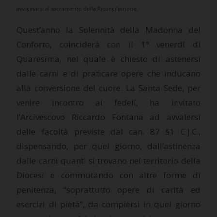
avvicinarsi al sacramento della Riconciliazione.
Quest’anno la Solennità della Madonna del
Conforto, coinciderà con il 1° venerdì di
Quaresima, nel quale è chiesto di astenersi
dalle carni e di praticare opere che inducano
alla conversione del cuore. La Santa Sede, per
venire incontro ai fedeli, ha invitato
l’Arcivescovo Riccardo Fontana ad avvalersi
delle facoltà previste dal can. 87 §1 C.J.C.,
dispensando, per quel giorno, dall’astinenza
dalle carni quanti si trovano nel territorio della
Diocesi e commutando con altre forme di
penitenza, “soprattutto opere di carità ed
esercizi di pietà”, da compiersi in quel giorno