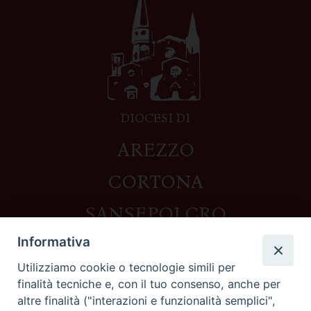
DIOCESI DI
AREZZO
CORTONA
SANSEPOLCRO
Informativa
Utilizziamo cookie o tecnologie simili per
Contatti
finalità tecniche e, con il tuo consenso, anche per
altre finalità ("interazioni e funzionalità semplici",
Piazza del Duomo,1 - 52100 Arezzo