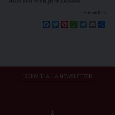
stesso o in uno dei giorni successivi.
condividi su
Facebook
Twitter
Pinterest
WhatsApp
Telegram
Email
Condi
ISCRIVITI ALLA NEWSLETTER