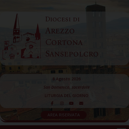
Skip
to
Diocesi di
content
Arezzo
Cortona
Sansepolcro
8 Agosto 2026
San Domenico, sacerdote
LITURGIA DEL GIORNO
AREA RISERVATA