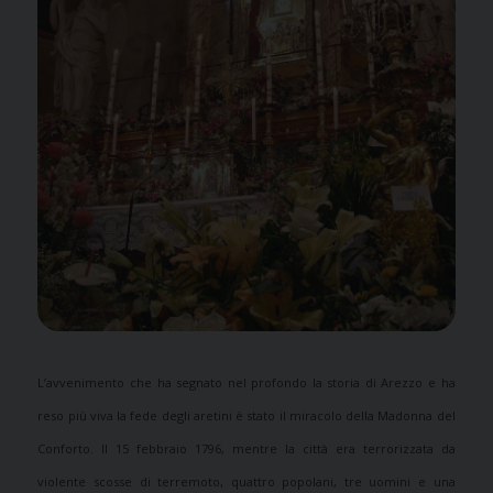
L’avvenimento che ha segnato nel profondo la storia di Arezzo e ha
reso più viva la fede degli aretini è stato il miracolo della Madonna del
Conforto. Il 15 febbraio 1796, mentre la città era terrorizzata da
violente scosse di terremoto, quattro popolani, tre uomini e una