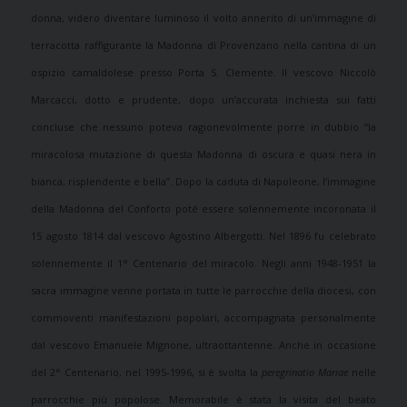
donna, videro diventare luminoso il volto annerito di un’immagine di
terracotta raffigurante la Madonna di Provenzano nella cantina di un
ospizio camaldolese presso Porta S. Clemente. Il vescovo Niccolò
Marcacci, dotto e prudente, dopo un’accurata inchiesta sui fatti
concluse che nessuno poteva ragionevolmente porre in dubbio “la
miracolosa mutazione di questa Madonna di oscura e quasi nera in
bianca, risplendente e bella”. Dopo la caduta di Napoleone, l’immagine
della Madonna del Conforto poté essere solennemente incoronata il
15 agosto 1814 dal vescovo Agostino Albergotti. Nel 1896 fu celebrato
solennemente il 1° Centenario del miracolo. Negli anni 1948-1951 la
sacra immagine venne portata in tutte le parrocchie della diocesi, con
commoventi manifestazioni popolari, accompagnata personalmente
dal vescovo Emanuele Mignone, ultraottantenne.
Anche in occasione
del 2° Centenario, nel 1995-1996, si è svolta la
peregrinatio Mariae
nelle
parrocchie più popolose. Memorabile è stata la visita del beato