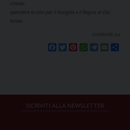
chiede:
spendere la vita per il Vangelo e il Regno di Dio.
Amen.
condividi su
Facebook
Twitter
Pinterest
WhatsApp
Telegram
Email
Condi
ISCRIVITI ALLA NEWSLETTER