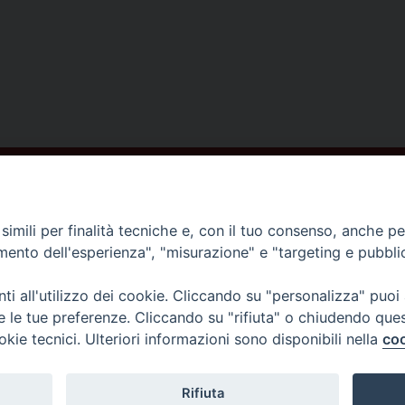
ISCRIVITI ALLA NEWSLETTER
imili per finalità tecniche e, con il tuo consenso, anche per 
amento dell'esperienza", "misurazione" e "targeting e pubbli
Contatti
i all'utilizzo dei cookie. Cliccando su "personalizza" puoi
re le tue preferenze. Cliccando su "rifiuta" o chiudendo que
Piazza del Duomo,1 - 52100 Arezzo
okie tecnici. Ulteriori informazioni sono disponibili nella
coo
segreteria@diocesi.arezzo.it
Informativa privacy
Rifiuta