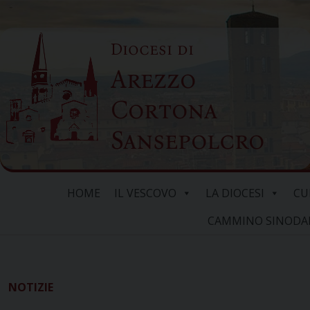
Skip
to
Diocesi di
content
Arezzo
Cortona
Sansepolcro
HOME
IL VESCOVO
LA DIOCESI
CU
CAMMINO SINODALE
NOTIZIE