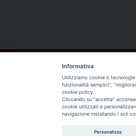
Informativa
Utilizziamo cookie o tecnologie s
funzionalità semplici", "miglior
cookie policy.
DIOCESI DI
Cliccando su "accetta" acconsent
AREZZO
cookie utilizzati e personalizza
navigazione installando i soli co
CORTONA
Personalizza
SANSEPOLCRO