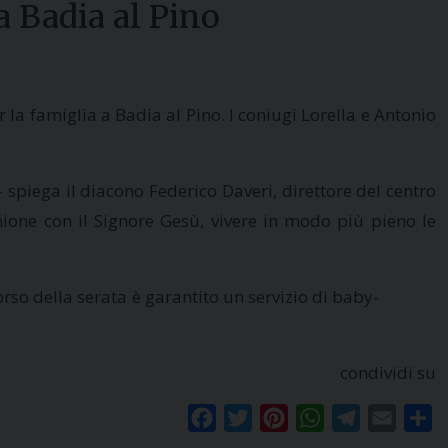
a Badia al Pino
la famiglia a Badia al Pino. I coniugi Lorella e Antonio
spiega il diacono Federico Daveri, direttore del centro
nione con il Signore Gesù, vivere in modo più pieno le
orso della serata è garantito un servizio di baby-
condividi su
Facebook
Twitter
Pinterest
WhatsApp
Telegram
Email
Co