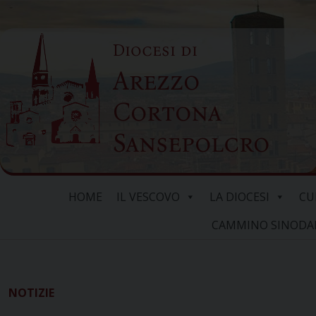
Skip
to
Diocesi di
content
Arezzo
Cortona
Sansepolcro
HOME
IL VESCOVO
LA DIOCESI
CU
CAMMINO SINODALE
NOTIZIE