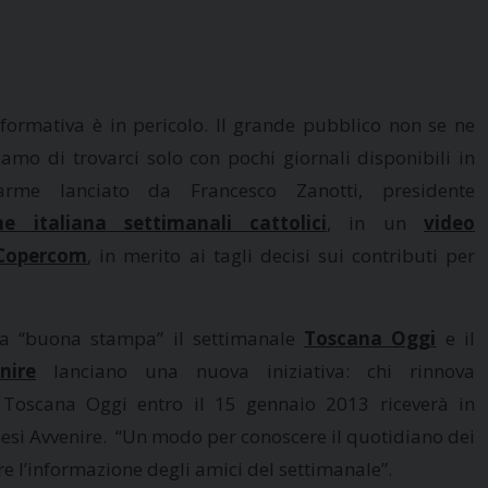
”
formativa è in pericolo. Il grande pubblico non se ne
amo di trovarci solo con pochi giornali disponibili in
llarme lanciato da Francesco Zanotti, presidente
ne italiana settimanali cattolici
, in un
video
Copercom
, in merito ai tagli decisi sui contributi per
a “buona stampa” il settimanale
Toscana Oggi
e il
nire
lanciano una nuova iniziativa: chi rinnova
Toscana Oggi entro il 15 gennaio 2013 riceverà in
esi Avvenire. “Un modo per conoscere il quotidiano dei
ire l’informazione degli amici del settimanale”.