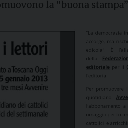
romuovono la “buona stampa
“La democrazia in
accorge, ma rischi
edicola”. È l’a
della
Federazio
editoriale
per il
l’editoria.
Per promuovere l
quotidiano
Avve
l’abbonamento a 
omaggio per tre m
cattolici e arricch