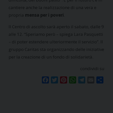
cantiere anche la realizzazione di una vera e
propria
mensa per i poveri
.
Il Centro di ascolto sarà aperto il sabato, dalle 9
alle 12. “Speriamo però – spiega Lara Pasquetti
– di poter estendere ulteriormente il servizio”. Il
gruppo Caritas sta organizzando delle iniziative
per la creazione di un fondo di solidarietà.
condividi su
Facebook
Twitter
Pinterest
WhatsApp
Telegram
Email
Condi