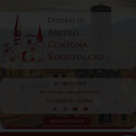
Skip
to
Diocesi di
content
Arezzo
Cortona
Sansepolcro
10 Agosto 2026
San Lorenzo, diacono e martire
LITURGIA DEL GIORNO
AREA RISERVATA