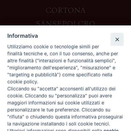
CORTONA
SANSEPOLCRO
Informativa
Utilizziamo cookie o tecnologie simili per
Contatti
finalità tecniche e, con il tuo consenso, anche per
altre finalità ("interazioni e funzionalità semplici",
Piazza del Duomo,1 - 52100 Arezzo
"miglioramento dell'esperienza", "misurazione" e
segreteria@diocesi.arezzo.it
"targeting e pubblicità") come specificato nella
Informativa privacy
cookie policy.
Cliccando su "accetta" acconsenti all'utilizzo dei
cookie. Cliccando su "personalizza" puoi avere
maggiori informazioni sui cookie utilizzati e
Seguici su
personalizzare le tue preferenze. Cliccando su
"rifiuta" o chiudendo questa informativa proseguirai
la navigazione installando i soli cookie tecnici.
Preferenze Cookie
Ulteriori informazioni sono disponibili nella
cookie