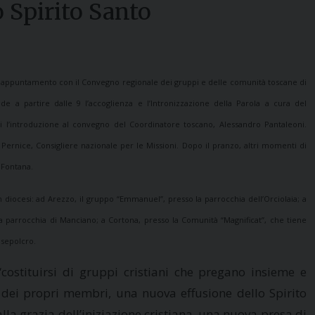
 Spirito Santo
, appuntamento con il Convegno regionale dei gruppi e delle comunità toscane di
 a partire dalle 9 l’accoglienza e l’Intronizzazione della Parola a cura del
Poi l’introduzione al convegno del Coordinatore toscano, Alessandro Pantaleoni.
Pernice, Consigliere nazionale per le Missioni. Dopo il pranzo, altri momenti di
o Fontana.
n diocesi: ad Arezzo, il gruppo “Emmanuel”, presso la parrocchia dell’Orciolaia; a
la parrocchia di Manciano; a Cortona, presso la Comunità “Magnificat”, che tiene
nsepolcro.
“costituirsi di gruppi cristiani che pregano insieme e
dei propri membri, una nuova effusione dello Spirito
alla grazia dell’iniziazione cristiana, una nuova presa di