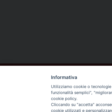
Informativa
Utilizziamo cookie o tecnologie s
funzionalità semplici", "miglior
cookie policy.
DIOCESI DI
Cliccando su "accetta" acconsent
AREZZO
cookie utilizzati e personalizza