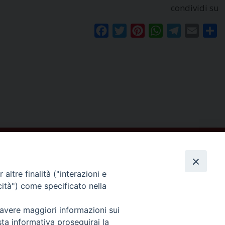
condividi su
Facebook
Twitter
Pinterest
WhatsApp
Telegram
Email
Co
altre finalità ("interazioni e
cità") come specificato nella
Seguici su
 avere maggiori informazioni sui
sta informativa proseguirai la