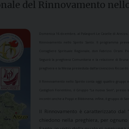
onale del Rinnovamento nello
Domenica 16 dicembre, al Palasport Le Caselle di Arezzo
Rinnovamento nello Spirito Santo. Il programma prevede
Consigliere Spirituale Regionale, don Fabrizio Orsini. 
Seguirà la preghiera Comunitaria e la relazione di Bruna 
preghiera e la Messa presieduta dall’arcivescovo Riccard
Il Rinnovamento nello Spirito conta oggi quattro gruppi i
Castiglion Fiorentino, il Gruppo “La nuova Sion”, presso 
incontri anche a Poppi e Bibbinena; infine, il gruppo di Sa
Il Rinnovamento è caratterizzato dal 
chiedono nella preghiera, per ognuno 
Santo, in virtù della quale si aggiunga 