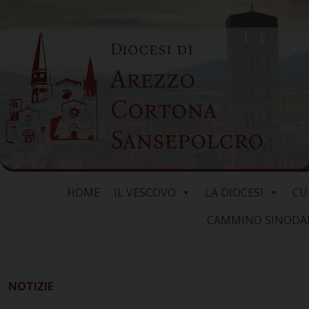
Skip
to
Diocesi di
content
Arezzo
Cortona
Sansepolcro
HOME
IL VESCOVO
LA DIOCESI
CU
CAMMINO SINODALE
NOTIZIE