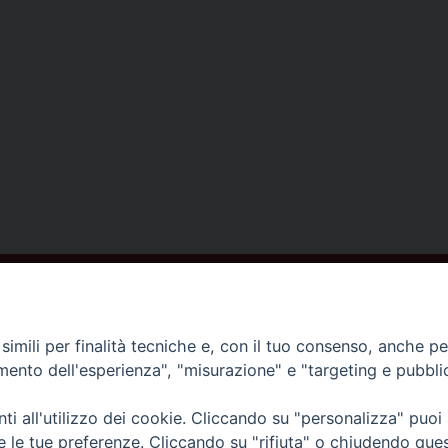
ISCRIVITI ALLA NEWSLETTER
imili per finalità tecniche e, con il tuo consenso, anche per 
amento dell'esperienza", "misurazione" e "targeting e pubbli
Contatti
i all'utilizzo dei cookie. Cliccando su "personalizza" puoi
re le tue preferenze. Cliccando su "rifiuta" o chiudendo que