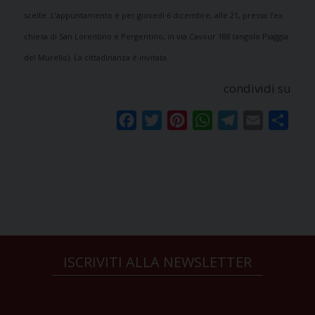
scelte.
L’appuntamento è per giovedì 6 dicembre, alle 21, presso l’ex
chiesa di San Lorentino e Pergentino, in via Cavour 188 (angolo Piaggia
del Murello).
La cittadinanza è invitata.
condividi su
Facebook
Twitter
Pinterest
WhatsApp
Telegram
Email
Condi
ISCRIVITI ALLA NEWSLETTER