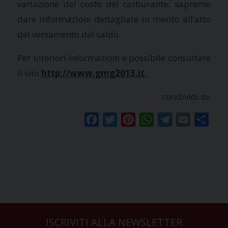
variazione del costo del carburante: sapremo
dare informazioni dettagliate in merito all’atto
del versamento del saldo.
Per ulteriori informazioni è possibile consultare
il sito
http://www.gmg2013.it
.
condividi su
Facebook
Twitter
Pinterest
WhatsApp
Telegram
Email
Condi
ISCRIVITI ALLA NEWSLETTER