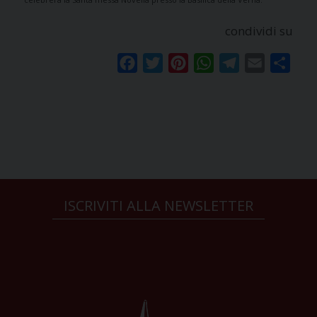
condividi su
Facebook
Twitter
Pinterest
WhatsApp
Telegram
Email
Condi
ISCRIVITI ALLA NEWSLETTER