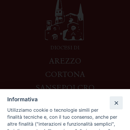
DIOCESI DI
AREZZO
CORTONA
SANSEPOLCRO
Informativa
Utilizziamo cookie o tecnologie simili per
Contatti
finalità tecniche e, con il tuo consenso, anche per
altre finalità ("interazioni e funzionalità semplici",
Piazza del Duomo,1 - 52100 Arezzo