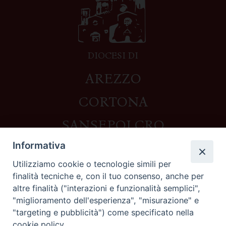
DIOCESI DI
AREZZO
CORTONA
SANSEPOLCRO
Informativa
Utilizziamo cookie o tecnologie simili per
Contatti
finalità tecniche e, con il tuo consenso, anche per
altre finalità ("interazioni e funzionalità semplici",
Piazza del Duomo,1 - 52100 Arezzo
"miglioramento dell'esperienza", "misurazione" e
segreteria@diocesi.arezzo.it
"targeting e pubblicità") come specificato nella
Informativa privacy
cookie policy.