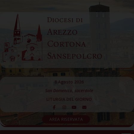
Skip
to
Diocesi di
content
Arezzo
Cortona
Sansepolcro
8 Agosto 2026
San Domenico, sacerdote
LITURGIA DEL GIORNO
AREA RISERVATA