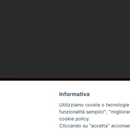
Informativa
Utilizziamo cookie o tecnologie s
funzionalità semplici", "miglior
cookie policy.
DIOCESI DI
Cliccando su "accetta" acconsent