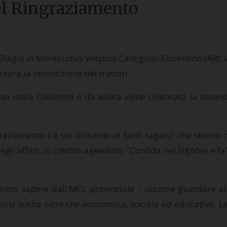
el Ringraziamento
agio in Montecchio Vesponi Castiglion Fiorentino (AR), v
sarà la benedizione dei trattori.
ativa della Coldiretti e da allora viene celebrata la sec
ziamento c’è un richiamo ai tanti ragazzi che stanno ris
i affitti, al credito agevolato. “Confida nel Signore e fa’
anno sapere dall’MCL provinciale – occorre guardare al 
ra è una scelta oltre che economica, sociale ed educativa.