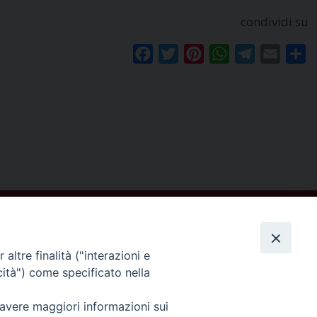
condividi su
Facebook
Twitter
Pinterest
WhatsApp
Telegram
Email
Co
altre finalità ("interazioni e
cità") come specificato nella
Seguici su
 avere maggiori informazioni sui