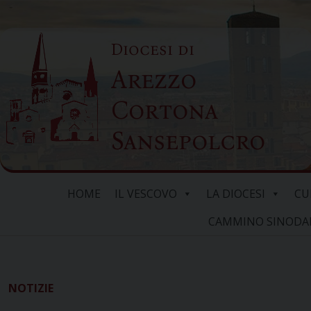
Skip
to
Diocesi di
content
Arezzo
Cortona
Sansepolcro
HOME
IL VESCOVO
LA DIOCESI
CU
CAMMINO SINODALE
NOTIZIE