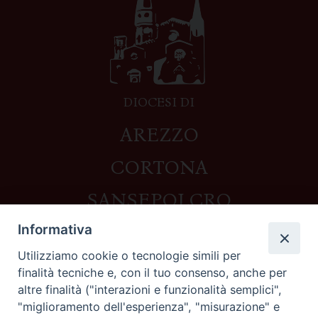
DIOCESI DI
AREZZO
CORTONA
SANSEPOLCRO
Informativa
Utilizziamo cookie o tecnologie simili per
Contatti
finalità tecniche e, con il tuo consenso, anche per
altre finalità ("interazioni e funzionalità semplici",
Piazza del Duomo,1 - 52100 Arezzo
"miglioramento dell'esperienza", "misurazione" e
segreteria@diocesi.arezzo.it