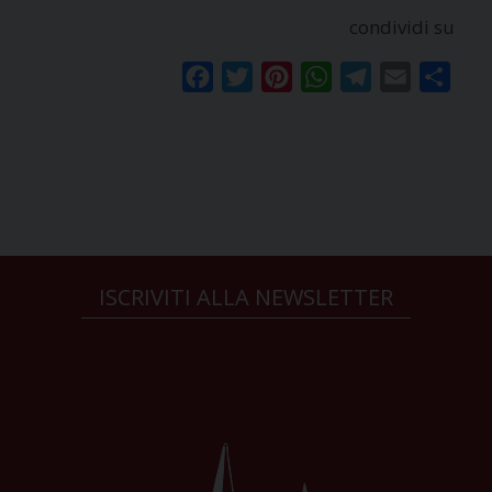
condividi su
Facebook
Twitter
Pinterest
WhatsApp
Telegram
Email
Condi
ISCRIVITI ALLA NEWSLETTER