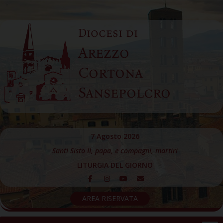
Skip
to
Diocesi di
content
Arezzo
Cortona
Sansepolcro
7 Agosto 2026
Santi Sisto II, papa, e compagni, martiri
LITURGIA DEL GIORNO
AREA RISERVATA