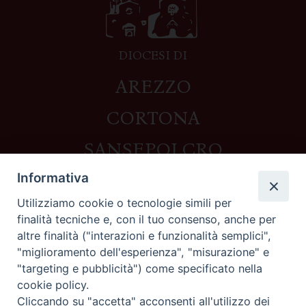
DIOCESI DI
AREZZO
CORTONA
SANSEPOLCRO
Informativa
Utilizziamo cookie o tecnologie simili per
Contatti
finalità tecniche e, con il tuo consenso, anche per
altre finalità ("interazioni e funzionalità semplici",
Piazza del Duomo,1 - 52100 Arezzo
"miglioramento dell'esperienza", "misurazione" e
segreteria@diocesi.arezzo.it
"targeting e pubblicità") come specificato nella
Informativa privacy
cookie policy.
Cliccando su "accetta" acconsenti all'utilizzo dei