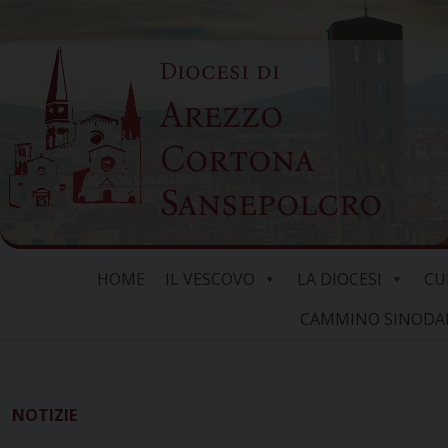
Skip
to
Diocesi di
content
Arezzo
Cortona
Sansepolcro
HOME
IL VESCOVO
LA DIOCESI
CU
CAMMINO SINODALE
NOTIZIE