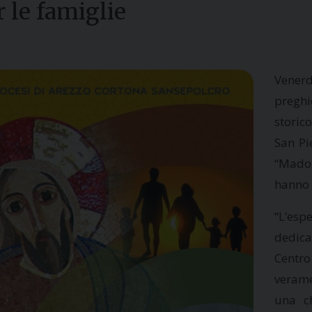
 le famiglie
Vener
preghi
storic
San Pi
“Madon
hanno 
“L’es
dedica
Centro
verame
una ch