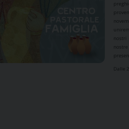
pregh
proven
novem
unirem
nostri
nostre
presen
Dalle 2