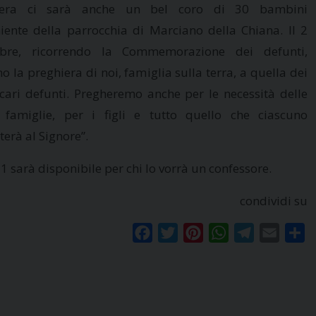
iera ci sarà anche un bel coro di 30 bambini
iente della parrocchia di Marciano della Chiana. Il 2
bre, ricorrendo la Commemorazione dei defunti,
o la preghiera di noi, famiglia sulla terra, a quella dei
 cari defunti. Pregheremo anche per le necessità delle
 famiglie, per i figli e tutto quello che ciascuno
terà al Signore”.
1 sarà disponibile per chi lo vorrà un confessore.
condividi su
Facebook
Twitter
Pinterest
WhatsApp
Telegram
Email
Co