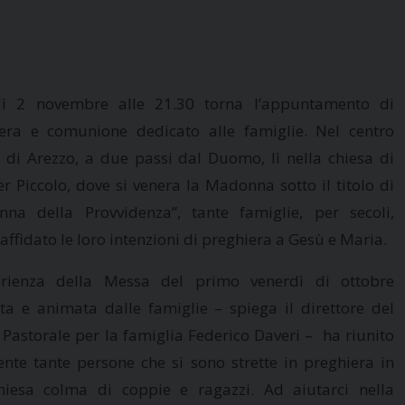
dì 2 novembre alle 21.30 torna l’appuntamento di
era e comunione dedicato alle famiglie. Nel centro
o di Arezzo, a due passi dal Duomo, lì nella chiesa di
er Piccolo, dove si venera la Madonna sotto il titolo di
na della Provvidenza”, tante famiglie, per secoli,
affidato le loro intenzioni di preghiera a Gesù e Maria.
perienza della Messa del primo venerdì di ottobre
ta e animata dalle famiglie – spiega il direttore del
 Pastorale per la famiglia Federico Daveri – ha riunito
nte tante persone che si sono strette in preghiera in
iesa colma di coppie e ragazzi. Ad aiutarci nella