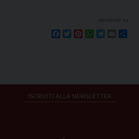
condividi su
Facebook
Twitter
Pinterest
WhatsApp
Telegram
Email
Condi
ISCRIVITI ALLA NEWSLETTER