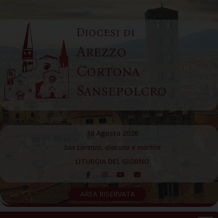
Skip
to
Diocesi di
content
Arezzo
Cortona
Sansepolcro
10 Agosto 2026
San Lorenzo, diacono e martire
LITURGIA DEL GIORNO
AREA RISERVATA