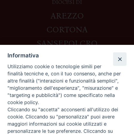
DIOCESI DI
AREZZO
CORTONA
SANSEPOLCRO
Informativa
Utilizziamo cookie o tecnologie simili per
Contatti
finalità tecniche e, con il tuo consenso, anche per
altre finalità ("interazioni e funzionalità semplici",
Piazza del Duomo,1 - 52100 Arezzo
"miglioramento dell'esperienza", "misurazione" e
segreteria@diocesi.arezzo.it
"targeting e pubblicità") come specificato nella
Informativa privacy
cookie policy.
Cliccando su "accetta" acconsenti all'utilizzo dei
cookie. Cliccando su "personalizza" puoi avere
maggiori informazioni sui cookie utilizzati e
Seguici su
personalizzare le tue preferenze. Cliccando su