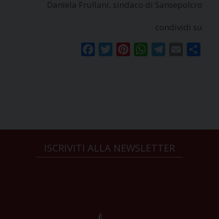
Daniela Frullani, sindaco di Sansepolcro
condividi su
Facebook
Twitter
Pinterest
WhatsApp
Telegram
Email
Condi
ISCRIVITI ALLA NEWSLETTER