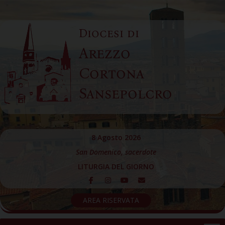
Skip
to
Diocesi di
content
Arezzo
Cortona
Sansepolcro
8 Agosto 2026
San Domenico, sacerdote
LITURGIA DEL GIORNO
AREA RISERVATA