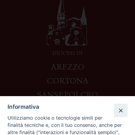
DIOCESI DI
AREZZO
CORTONA
SANSEPOLCRO
Informativa
Utilizziamo cookie o tecnologie simili per
Contatti
finalità tecniche e, con il tuo consenso, anche per
altre finalità ("interazioni e funzionalità semplici",
Piazza del Duomo,1 - 52100 Arezzo