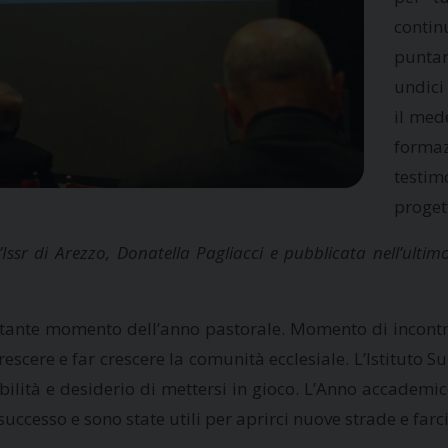
contin
puntar
undici
il med
formaz
testim
proget
ll’Issr di Arezzo, Donatella Pagliacci e pubblicata nell’u
tante momento dell’anno pastorale. Momento di incontro,
escere e far crescere la comunità ecclesiale. L’Istituto S
bilità e desiderio di mettersi in gioco. L’Anno accademic
successo e sono state utili per aprirci nuove strade e farc