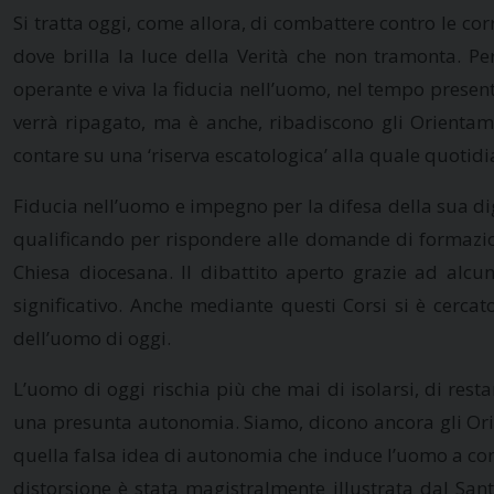
Si tratta oggi, come allora, di combattere contro le cor
dove brilla la luce della Verità che non tramonta. 
operante e viva la fiducia nell’uomo, nel tempo present
verrà ripagato, ma è anche, ribadiscono gli Orientam
contare su una ‘riserva escatologica’ alla quale quotid
Fiducia nell’uomo e impegno per la difesa della sua dig
qualificando per rispondere alle domande di formazion
Chiesa diocesana. Il dibattito aperto grazie ad alcun
significativo. Anche mediante questi Corsi si è cercat
dell’uomo di oggi.
L’uomo di oggi rischia più che mai di isolarsi, di rest
una presunta autonomia. Siamo, dicono ancora gli Orien
quella falsa idea di autonomia che induce l’uomo a c
distorsione è stata magistralmente illustrata dal Sa