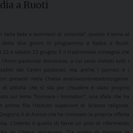
dia a Ruoti
i nella fede e testimoni di umanità”, questo il tema al
o della due giorni in programma a Badia a Ruoti,
ì 22 e sabato 23 giugno. È il tradizionale convegno che
 l’Anno pastorale diocesano, a cui sono invitati tutti i
sabili dei Centri pastorali, ma anche i parroci e i
ori presenti nella Chiesa aretinacortonesebiturgense.
 di attività che si sta per chiudere è stato proprio
rato sul tema “Formare i formatori”, una sfida che ha
in prima fila l’Istituto superiore di Scienze religiose,
Gregorio X di Arezzo che ha rinnovato la propria offerta
iva. L’intento è quello di farne un polo di riferimento
tta la Chiesa diocesana. “La scelta di favorire la