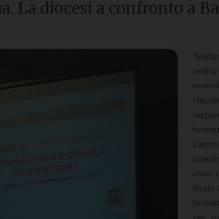
a. La diocesi a confronto a Ba
“
Matur
centr
venerd
chiude
respon
format
L’anno
incent
visto 
Beato 
format
per tu