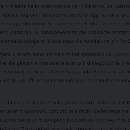
renti fredde dello scetticismo e del nichilismo, del pessi
Per queste ragioni l’educazione sembra oggi la carta p
e e in quello futuro. Scommettere sull’educazione è colt
enti pastorali, la consapevolezza che possiamo metterci
ianamente attingere: la speranza che non delude (cfr Rm 5,
nità e libertà sono ingredienti indispensabili del percor
e dei giovani e mantenere aperto il dialogo con le dive
i Seminari dedicati all’Arte Sacra, alla Bioetica e al D
o, infatti, di offrire agli studenti quei contenuti che s
are chiuso per sempre “nella propria torre d’avorio” (H. 
tamenti pastorali, condotti alle radici dell’emergenza 
oncepirsi come un
io
completo in se stesso, laddove, invece
nto Padre: “Una radice essenziale consiste – mi sembra 