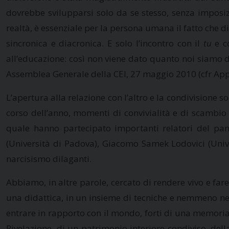
dovrebbe svilupparsi solo da se stesso, senza imposizi
realtà, è essenziale per la persona umana il fatto che div
sincronica e diacronica. E solo l’incontro con il
tu
e c
all’educazione: così non viene dato quanto noi siamo de
Assemblea Generale della CEI, 27 maggio 2010 (cfr Appe
L’apertura alla relazione con l’altro e la condivisione
corso dell’anno, momenti di convivialità e di scambio 
quale hanno partecipato importanti relatori del pan
(Università di Padova), Giacomo Samek Lodovici (Univer
narcisismo dilaganti.
Abbiamo, in altre parole, cercato di rendere vivo e far
una didattica, in un insieme di tecniche e nemmeno nel
entrare in rapporto con il mondo, forti di una memoria 
Rivelazione, di un patrimonio interiore condiviso, della 