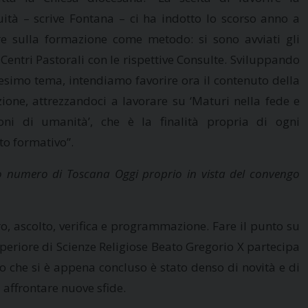
uità – scrive Fontana – ci ha indotto lo scorso anno a
e sulla formazione come metodo: si sono avviati gli
 Centri Pastorali con le rispettive Consulte. Sviluppando
esimo tema, intendiamo favorire ora il contenuto della
ione, attrezzandoci a lavorare su ‘Maturi nella fede e
oni di umanità’, che è la finalità propria di ogni
to formativo”.
ltimo numero di Toscana Oggi proprio in vista del convengo
 ascolto, verifica e programmazione. Fare il punto su
uperiore di Scienze Religiose Beato Gregorio X partecipa
o che si è appena concluso è stato denso di novità e di
i affrontare nuove sfide.