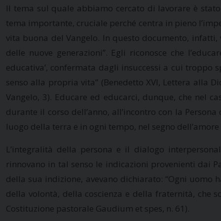
Il tema sul quale abbiamo cercato di lavorare è stato
tema importante, cruciale perché centra in pieno l’impe
vita buona del Vangelo. In questo documento, infatti, 
delle nuove generazioni”. Egli riconosce che l’educa
educativa’, confermata dagli insuccessi a cui troppo sp
senso alla propria vita” (Benedetto XVI, Lettera alla 
Vangelo, 3). Educare ed educarci, dunque, che nel caso 
durante il corso dell’anno, all’incontro con la Person
luogo della terra e in ogni tempo, nel segno dell’amore
L’integralità della persona e il dialogo interperso
rinnovano in tal senso le indicazioni provenienti dai Pa
della sua indizione, avevano dichiarato: “Ogni uomo ha 
della volontà, della coscienza e della fraternità, che 
Costituzione pastorale Gaudium et spes, n. 61).