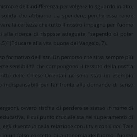
mismo e dell’indifferenza per volgere lo sguardo in alto,
iù solida che abbiamo da spendere, perché essa rende
ivare la certezza che tutto il nostro impegno per l’uomo
 alla ricerca di risposte adeguate, “sapendo di poter
5)” (Educare alla vita buona del Vangelo, 7).
so formativo dell’Issr. Un percorso che si va sempre più
rse sensibilità che compongono il tessuto della nostra
iritto delle Chiese Orientali ne sono stati un esempio
ono indispensabili per far fronte alle domande di senso
Bergson), ovvero rischia di perdere se stesso in nome di
educativa, il cui punto cruciale sta nel superamento di
, egli diventa
io
nella relazione con il
tu
e con il
noi
. Tale
– in un falso concetto di autonomia dell’uomo: l’uomo