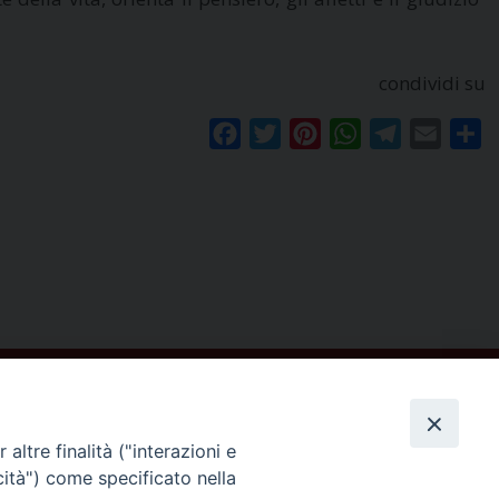
condividi su
Facebook
Twitter
Pinterest
WhatsApp
Telegram
Email
Co
altre finalità ("interazioni e
cità") come specificato nella