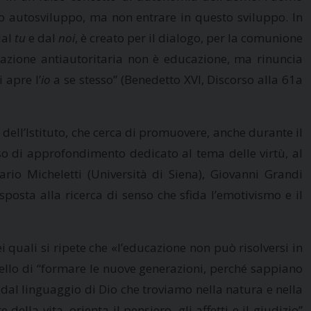
suo autosviluppo, ma non entrare in questo sviluppo. In
dal
tu
e dal
noi
, è creato per il dialogo, per la comunione
cazione antiautoritaria non è educazione, ma rinuncia
 apre l’
io
a se stesso” (Benedetto XVI, Discorso alla 61a
dell’Istituto, che cerca di promuovere, anche durante il
rso di approfondimento dedicato al tema delle virtù, al
io Micheletti (Università di Siena), Giovanni Grandi
posta alla ricerca di senso che sfida l’emotivismo e il
 quali si ripete che «l’educazione non può risolversi in
uello di “formare le nuove generazioni, perché sappiano
 dal linguaggio di Dio che troviamo nella natura e nella
ella vita, orienta il pensiero, gli affetti e il giudizio”