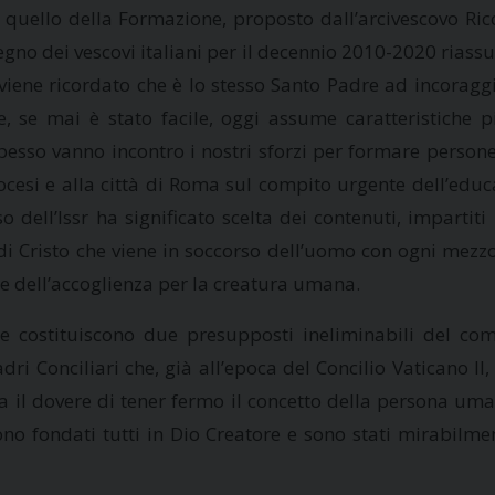
 quello della Formazione, proposto dall’arcivescovo Ri
gno dei vescovi italiani per il decennio 2010-2020 riassu
viene ricordato che è lo stesso Santo Padre ad incoraggi
re, se mai è stato facile, oggi assume caratteristich
esso vanno incontro i nostri sforzi per formare persone 
Diocesi e alla città di Roma sul compito urgente dell’ed
dell’Issr ha significato scelta dei contenuti, impartiti n
a di Cristo che viene in soccorso dell’uomo con ogni mezz
 e dell’accoglienza per la creatura umana.
nale costituiscono due presupposti ineliminabili del c
dri Conciliari che, già all’epoca del Concilio Vaticano II,
il dovere di tener fermo il concetto della persona umana 
sono fondati tutti in Dio Creatore e sono stati mirabilm