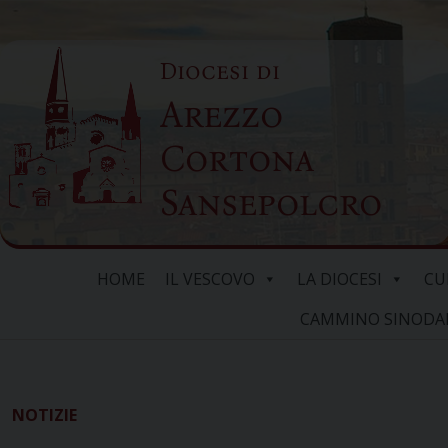
Skip
to
Diocesi di
content
Arezzo
Cortona
Sansepolcro
HOME
IL VESCOVO
LA DIOCESI
CU
CAMMINO SINODALE
NOTIZIE