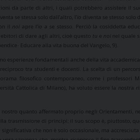
oni da parte di altri, i quali potrebbero assistere il 
enta se stessa solo dall’altro, l’
io
diventa se stesso solo 
on il
noi
apre l’
io
a se stesso. Perciò la cosiddetta edu
bitori di dare agli altri, cioè questo
tu
e
noi
nel quale si
ndice- Educare alla vita buona del Vangelo, 9).
 sono esperienze fondamentali anche della vita accademica 
reciproco tra studenti e docenti. La scelta di un perco
orama filosofico contemporaneo, come i professori Mar
sità Cattolica di Milano), ha voluto essere la nostra ris
e nostro quanto affermato proprio negli Orientamenti, nei
la trasmissione di principi; il suo scopo è, piuttosto, q
significativa che non è solo occasionale, ma accresciuta
vera sapienza che, mentre riconosce il fine trascendente d