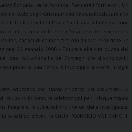
ccardo Fontana, nella formula: Formare i formatori. Un
nto nel testo degli Orientamenti pastorali: Educare alla
are tutto il popolo di Dio a “dedicarsi alla formazione
e più ardue; siamo di fronte a “una grande ‘emergenza
solide, capaci di collaborare con gli altri e di dare un
ucazione, 21 gennaio 2008 – Educare alla vita buona del
ei corsi istituzionali e dei Convegni che si sono svolti
o compresa la Sua Parola e incoraggia a vivere, in ogni
ompito educativo che siamo chiamati ad assumerci. Si
 di cui sono in corso le celebrazioni per i cinquant’anni
integrale, in cui eccellono i valori della intelligenza,
ente sanati ed elevati in Cristo” (CONCILIO VATICANO II,