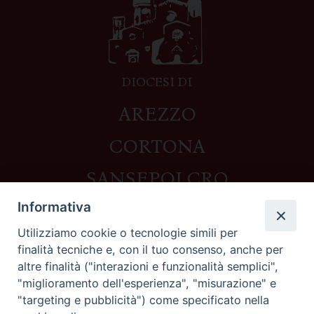
DIOCESI DI
AREZZO
CORTONA
SANSEPOLCRO
Informativa
Utilizziamo cookie o tecnologie simili per
Contatti
finalità tecniche e, con il tuo consenso, anche per
altre finalità ("interazioni e funzionalità semplici",
Piazza del Duomo,1 - 52100 Arezzo
"miglioramento dell'esperienza", "misurazione" e
segreteria@diocesi.arezzo.it
"targeting e pubblicità") come specificato nella
Informativa privacy