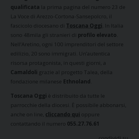
qualificata
la prima pagina del numero 23 de
La Voce di Arezzo-Cortona-Sansepolcro, il
fascicolo diocesano di
Toscana Oggi
. In Italia
sono 48mila gli stranieri di
profilo elevato
.
Nell’Aretino, ogni 100 imprenditori del settore
edilizio, 20 sono immigrati. Un’autentica
risorsa protagonista, in questi giorni, a
Camaldoli
grazie al progetto Talea, della
fondazione milanese
Ethnoland
.
Toscana Oggi
è distribuito da tutte le
parrocchie della diocesi. È possibile abbonarsi,
anche on line,
cliccando qui
oppure
contattando il numero
055.27.76.61
condividi su