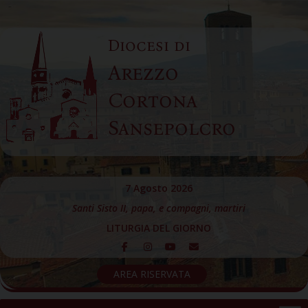
Skip
to
Diocesi di
content
Arezzo
Cortona
Sansepolcro
7 Agosto 2026
Santi Sisto II, papa, e compagni, martiri
LITURGIA DEL GIORNO
AREA RISERVATA