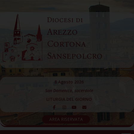
Skip
to
Diocesi di
content
Arezzo
Cortona
Sansepolcro
8 Agosto 2026
San Domenico, sacerdote
LITURGIA DEL GIORNO
AREA RISERVATA