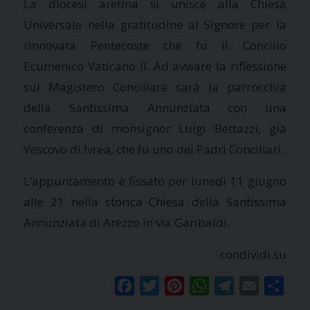
La diocesi aretina si unisce alla Chiesa
Universale nella gratitudine al Signore per la
rinnovata Pentecoste che fu il Concilio
Ecumenico Vaticano II. Ad avviare la riflessione
sul Magistero Conciliare sarà la parrocchia
della Santissima Annunziata con una
conferenza di monsignor Luigi Bettazzi, già
Vescovo di Ivrea, che fu uno dei Padri Conciliari.
L’appuntamento è fissato per lunedì 11 giugno
alle 21 nella storica Chiesa della Santissima
Annunziata di Arezzo in via Garibaldi.
condividi su
Facebook
Twitter
Pinterest
WhatsApp
Telegram
Email
Condi