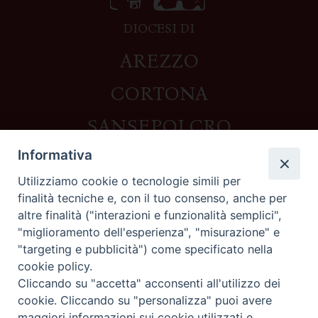
DIOCESI DI
AREZZO
CORTONA
SANSEPOLCRO
Informativa
Utilizziamo cookie o tecnologie simili per
Contatti
finalità tecniche e, con il tuo consenso, anche per
altre finalità ("interazioni e funzionalità semplici",
Piazza del Duomo,1 - 52100 Arezzo
"miglioramento dell'esperienza", "misurazione" e
segreteria@diocesi.arezzo.it
"targeting e pubblicità") come specificato nella
Informativa privacy
cookie policy.
Cliccando su "accetta" acconsenti all'utilizzo dei
cookie. Cliccando su "personalizza" puoi avere
maggiori informazioni sui cookie utilizzati e