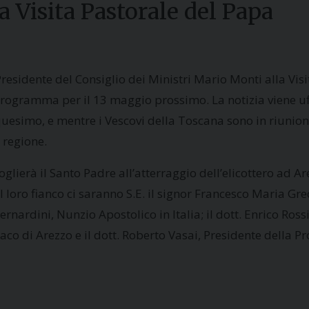
 Visita Pastorale del Papa
 Presidente del Consiglio dei Ministri Mario Monti alla Vis
rogramma per il 13 maggio prossimo. La notizia viene uf
nquesimo, e mentre i Vescovi della Toscana sono in riuni
 regione.
glierà il Santo Padre all’atterraggio dell’elicottero ad A
Al loro fianco ci saranno S.E. il signor Francesco Maria Gr
nardini, Nunzio Apostolico in Italia; il dott. Enrico Rossi
daco di Arezzo e il dott. Roberto Vasai, Presidente della P