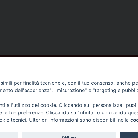
ISCRIVITI ALLA NEWSLETTER
imili per finalità tecniche e, con il tuo consenso, anche per 
amento dell'esperienza", "misurazione" e "targeting e pubbli
Contatti
i all'utilizzo dei cookie. Cliccando su "personalizza" puoi
re le tue preferenze. Cliccando su "rifiuta" o chiudendo que
Piazza del Duomo,1 - 52100 Arezzo
okie tecnici. Ulteriori informazioni sono disponibili nella
coo
segreteria@diocesi.arezzo.it
Informativa privacy