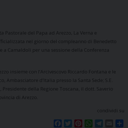
ita Pastorale del Papa ad Arezzo, La Verna e
ficializzata nel giorno del compleanno di Benedetto
one a Camaldoli per una sessione della Conferenza
rezzo insieme con l’Arcivescovo Riccardo Fontana e le
eco, Ambasciatore d’Italia presso la Santa Sede; S.E.
, Presidente della Regione Toscana, il dott. Saverio
rovincia di Arezzo.
condividi su
Facebook
Twitter
Pinterest
WhatsApp
Telegram
Email
Co