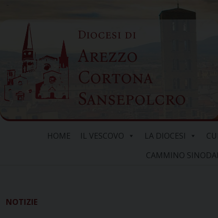
Skip
to
Diocesi di
content
Arezzo
Cortona
Sansepolcro
HOME
IL VESCOVO
LA DIOCESI
CU
CAMMINO SINODALE
NOTIZIE