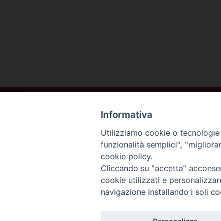
Informativa
Utilizziamo cookie o tecnologie s
funzionalità semplici", "miglior
cookie policy.
DIOCESI DI
Cliccando su "accetta" acconsent
AREZZO
cookie utilizzati e personalizza
navigazione installando i soli co
CORTONA