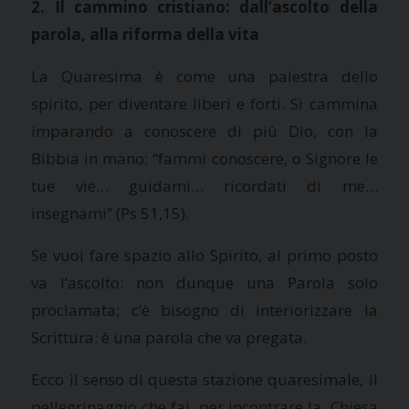
2. Il cammino cristiano: dall’ascolto della
parola, alla riforma della vita
La Quaresima
è come una palestra dello
spirito, per diventare liberi e forti. Si cammina
imparando a conoscere di più Dio, con
la
Bibbia
in mano: “fammi conoscere, o Signore le
tue vie… guidami… ricordati di me…
insegnami” (Ps 51,15).
Se vuoi fare spazio allo Spirito, al primo posto
va l’ascolto: non dunque una Parola solo
proclamata; c’è bisogno di interiorizzare
la
Scrittura
: è una parola che va pregata.
Ecco il senso di questa stazione quaresimale, il
pellegrinaggio che fai per incontrare
la Chiesa