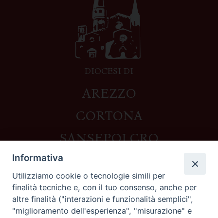
DIOCESI DI
AREZZO
CORTONA
SANSEPOLCRO
Informativa
Utilizziamo cookie o tecnologie simili per
Contatti
finalità tecniche e, con il tuo consenso, anche per
altre finalità ("interazioni e funzionalità semplici",
Piazza del Duomo,1 - 52100 Arezzo
"miglioramento dell'esperienza", "misurazione" e
segreteria@diocesi.arezzo.it