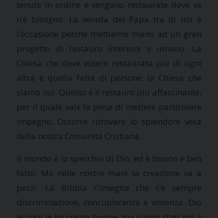
tenute in ordine e vengano restaurate dove ve
n’è bisogno. La venuta del Papa tra di noi è
l’occasione perché mettiamo mano ad un gran
progetto di restauro interiore e umano.
La
Chiesa
che deve essere restaurata più di ogni
altra è quella fatta di persone:
la Chiesa
che
siamo noi. Questo è il restauro più affascinante,
per il quale vale la pena di mettere particolare
impegno. Occorre ritrovare lo splendore vera
della nostra Comunità Cristiana.
Il mondo è lo specchio di Dio, ed è buono e ben
fatto. Ma nelle nostre mani la creazione va a
pezzi.
La Bibbia
c’insegna che c’è sempre
discriminazione, concupiscenza e violenza. Dio
le cose le ha create buone, ma siamo stati noi a