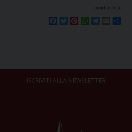
condividi su
Facebook
Twitter
Pinterest
WhatsApp
Telegram
Email
Condi
ISCRIVITI ALLA NEWSLETTER