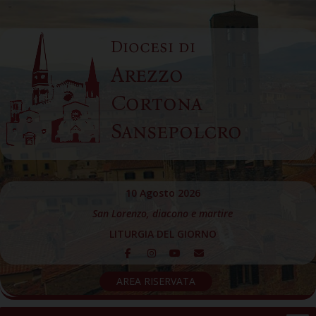
Skip
to
Diocesi di
content
Arezzo
Cortona
Sansepolcro
10 Agosto 2026
San Lorenzo, diacono e martire
LITURGIA DEL GIORNO
AREA RISERVATA