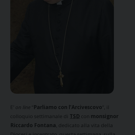
E’
on line
“
Parliamo con l’Arcivescovo
“, il
colloquio settimanale di
TSD
con
monsignor
Riccardo Fontana
, dedicato alla vita della
Diocesi e incentrato, questa settimana, sulla