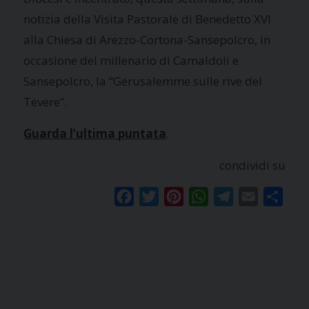
notizia della Visita Pastorale di Benedetto XVI
alla Chiesa di Arezzo-Cortona-Sansepolcro, in
occasione del millenario di Camaldoli e
Sansepolcro, la “Gerusalemme sulle rive del
Tevere”.
Guarda l’ultima puntata
.
condividi su
Facebook
Twitter
Pinterest
WhatsApp
Telegram
Email
Condi