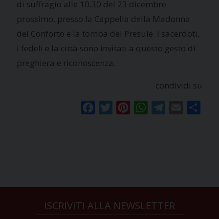
di suffragio alle 10.30 del 23 dicembre
prossimo, presso la Cappella della Madonna
del Conforto e la tomba del Presule. I sacerdoti,
i fedeli e la città sono invitati a questo gesto di
preghiera e riconoscenza.
condividi su
Facebook
Twitter
Pinterest
WhatsApp
Telegram
Email
Condi
ISCRIVITI ALLA NEWSLETTER