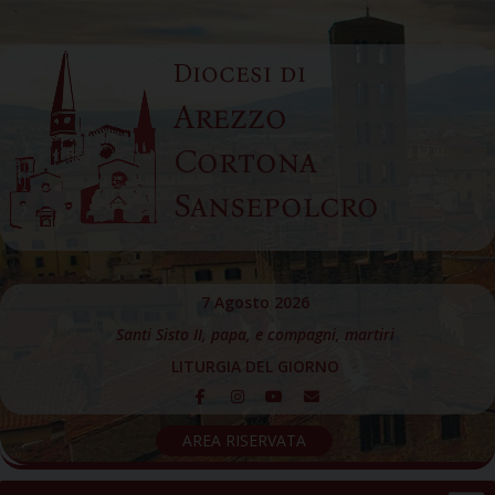
Skip
to
Diocesi di
content
Arezzo
Cortona
Sansepolcro
7 Agosto 2026
Santi Sisto II, papa, e compagni, martiri
LITURGIA DEL GIORNO
AREA RISERVATA