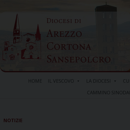
Skip
to
Diocesi di
content
Arezzo
Cortona
Sansepolcro
HOME
IL VESCOVO
LA DIOCESI
CU
CAMMINO SINODALE
NOTIZIE