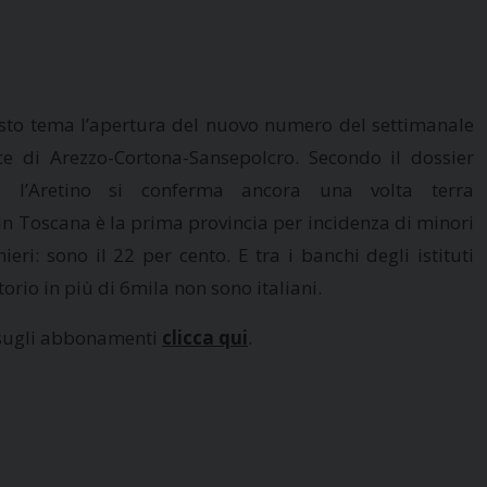
esto tema l’apertura del nuovo numero del settimanale
e di Arezzo-Cortona-Sansepolcro. Secondo il dossier
es l’Aretino si conferma ancora una volta terra
In Toscana è la prima provincia per incidenza di minori
nieri: sono il 22 per cento. E tra i banchi degli istituti
itorio in più di 6mila non sono italiani.
 sugli abbonamenti
clicca qui
.