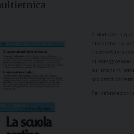
multietnica
E’ dedicata a qu
diocesano La Voc
Caritas/Migrant
di immigrazione. 
sui residenti stra
scolastici del terr
Per informazioni