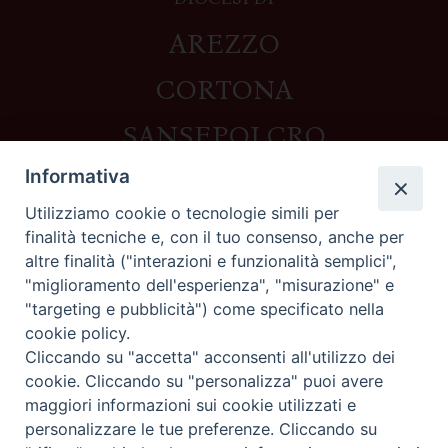
AREZZO
CORTONA
SANSEPOLCRO
Informativa
Utilizziamo cookie o tecnologie simili per
Contatti
finalità tecniche e, con il tuo consenso, anche per
altre finalità ("interazioni e funzionalità semplici",
Piazza del Duomo,1 - 52100 Arezzo
"miglioramento dell'esperienza", "misurazione" e
segreteria@diocesi.arezzo.it
"targeting e pubblicità") come specificato nella
Informativa privacy
cookie policy.
Cliccando su "accetta" acconsenti all'utilizzo dei
cookie. Cliccando su "personalizza" puoi avere
maggiori informazioni sui cookie utilizzati e
Seguici su
personalizzare le tue preferenze. Cliccando su