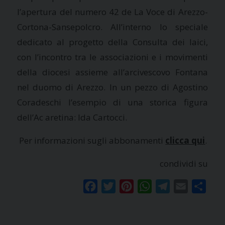
l’apertura del numero 42 de La Voce di Arezzo-
Cortona-Sansepolcro. All’interno lo speciale
dedicato al progetto della Consulta dei laici,
con l’incontro tra le associazioni e i movimenti
della diocesi assieme all’arcivescovo Fontana
nel duomo di Arezzo. In un pezzo di Agostino
Coradeschi l’esempio di una storica figura
dell’Ac aretina: Ida Cartocci.
Per informazioni sugli abbonamenti
clicca qui
.
condividi su
Facebook
Twitter
Pinterest
WhatsApp
Telegram
Email
Condi