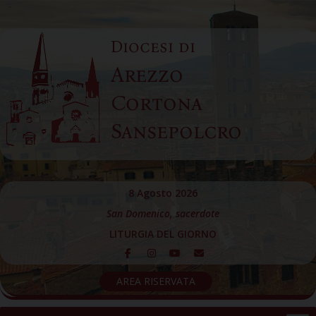
Skip
to
Diocesi di
content
Arezzo
Cortona
Sansepolcro
8 Agosto 2026
San Domenico, sacerdote
LITURGIA DEL GIORNO
AREA RISERVATA