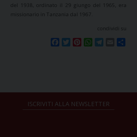
del 1938, ordinato il 29 giungo del 1965, era
missionario in Tanzania dal 1967.
condividi su
Facebook
Twitter
Pinterest
WhatsApp
Telegram
Email
Condi
ISCRIVITI ALLA NEWSLETTER