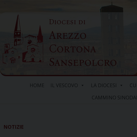
Skip
to
Diocesi di
content
Arezzo
Cortona
Sansepolcro
HOME
IL VESCOVO
LA DIOCESI
CU
CAMMINO SINODALE
NOTIZIE