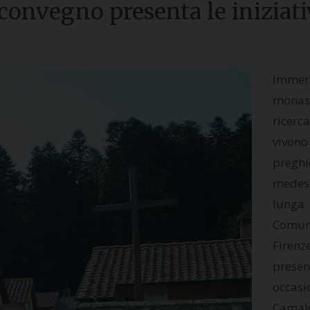
convegno presenta le iniziati
Immers
monast
ricerc
vivono
pregh
medesi
lunga 
Comuni
Firenz
presen
occasi
Camald