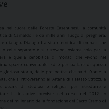
ve
a nel cuore delle Foreste Casentinesi, la comunità
ica di Camaldoli è da mille anni, luogo di preghiera,
a e dialogo. Dialogo tra vita eremitica di monaci che
 in celle separate e si ritrovano insieme solo per la
iera e quella cenobitica di monaci che vivono nel
mo spazio conventuale. Ed è per parlare di questa
e gloriosa storia, delle prospettive che ha di fronte la
tà, che si ritroveranno all’Altana di Palazzo Strozzi, a
e, decine di studiosi e religiosi per introdurre e
tare le iniziative previste nel corso del 2012 in
one del millenario della fondazione del Sacro Eremo di
oli.