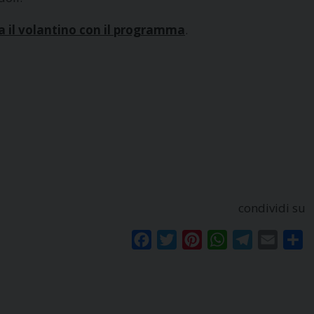
a il volantino con il programma
.
condividi su
Facebook
Twitter
Pinterest
WhatsApp
Telegram
Email
Co