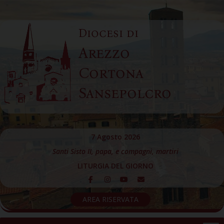
Skip
to
Diocesi di
content
Arezzo
Cortona
Sansepolcro
7 Agosto 2026
Santi Sisto II, papa, e compagni, martiri
LITURGIA DEL GIORNO
AREA RISERVATA