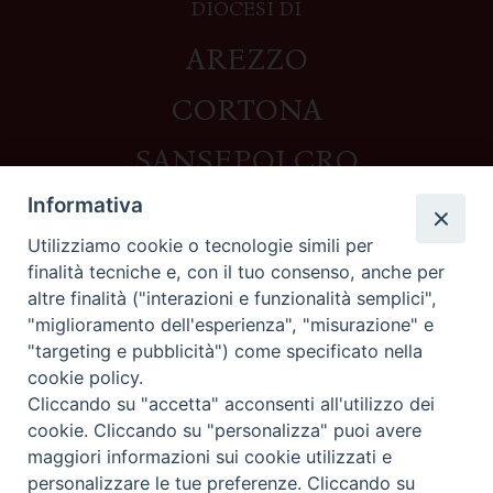
DIOCESI DI
AREZZO
CORTONA
SANSEPOLCRO
Informativa
Utilizziamo cookie o tecnologie simili per
Contatti
finalità tecniche e, con il tuo consenso, anche per
altre finalità ("interazioni e funzionalità semplici",
Piazza del Duomo,1 - 52100 Arezzo
"miglioramento dell'esperienza", "misurazione" e
segreteria@diocesi.arezzo.it
"targeting e pubblicità") come specificato nella
Informativa privacy
cookie policy.
Cliccando su "accetta" acconsenti all'utilizzo dei
cookie. Cliccando su "personalizza" puoi avere
maggiori informazioni sui cookie utilizzati e
Seguici su
personalizzare le tue preferenze. Cliccando su