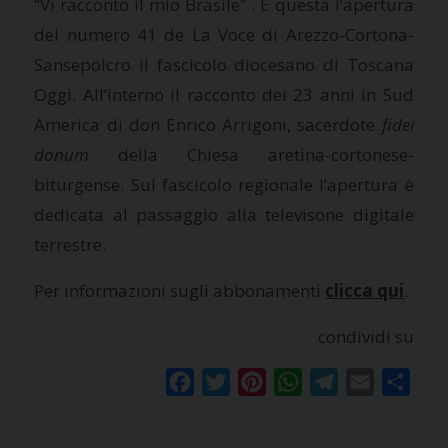
“Vi racconto il mio Brasile” . È questa l’apertura
del numero 41 de La Voce di Arezzo-Cortona-
Sansepolcro il fascicolo diocesano di Toscana
Oggi. All’interno il racconto dei 23 anni in Sud
America di don Enrico Arrigoni, sacerdote
fidei
donum
della Chiesa aretina-cortonese-
biturgense. Sul fascicolo regionale l’apertura è
dedicata al passaggio alla televisone digitale
terrestre.
Per informazioni sugli abbonamenti
clicca qui
.
condividi su
Facebook
Twitter
Pinterest
WhatsApp
Telegram
Email
Condi