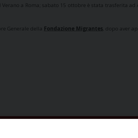
Verano a Roma; sabato 15 ottobre è stata trasferita ad 
ore Generale della
Fondazione Migrantes
,
dopo aver ap
ISCRIVITI ALLA NEWSLETTER