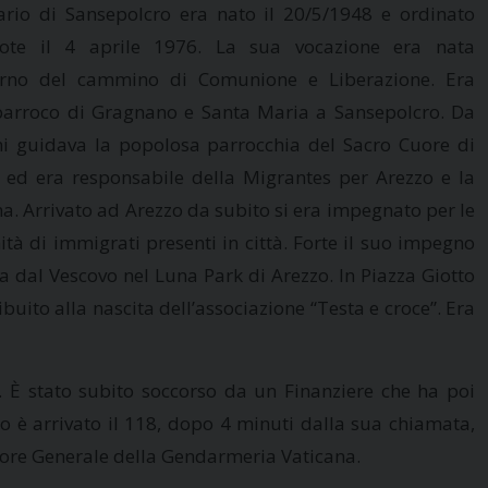
ario di Sansepolcro era nato il 20/5/1948 e ordinato
dote il 4 aprile 1976. La sua vocazione era nata
terno del cammino di Comunione e Liberazione. Era
parroco di Gragnano e Santa Maria a Sansepolcro. Da
i guidava la popolosa parrocchia del Sacro Cuore di
 ed era responsabile della Migrantes per Arezzo e la
a. Arrivato ad Arezzo da subito si era impegnato per le
tà di immigrati presenti in città. Forte il suo impegno
a dal Vescovo nel Luna Park di Arezzo. In Piazza Giotto
uito alla nascita dell’associazione “Testa e croce”. Era
e. È stato subito soccorso da un Finanziere che ha poi
o è arrivato il 118, dopo 4 minuti dalla sua chiamata,
tore Generale della Gendarmeria Vaticana.