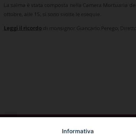
La salma è stata composta nella Camera Mortuaria del 
ottobre, alle 15, si sono svolte le esequie.
Leggi il ricordo
di monsignor Giancarlo Perego,
Dirett
Informativa