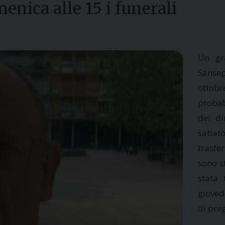
nica alle 15 i funerali
Un gra
Sanse
ottob
probab
dei di
sabat
trasfe
sono s
stata 
giovedì
di pre