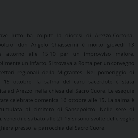
ve lutto ha colpito la diocesi di Arezzo-Cortona-
polcro: don Angelo Chiasserini è morto giovedì 13
re attorno alle 15.10 per un improvviso malore,
ilmente un infarto. Si trovava a Roma per un convegno
rettori regionali della Migrantes. Nel pomeriggio di
o 15 ottobre, la salma del caro sacerdote è stata
rita ad Arezzo, nella chiesa del Sacro Cuore. Le esequie
tate celebrate domenica 16 ottobre alle 15. La salma è
tumulata al cimitero di Sansepolcro. Nelle sere di
, venerdì e sabato alle 21.15 si sono svolte delle veglie
ghiera presso la parrocchia del Sacro Cuore.