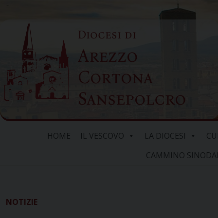
Skip
to
Diocesi di
content
Arezzo
Cortona
Sansepolcro
HOME
IL VESCOVO
LA DIOCESI
CU
CAMMINO SINODALE
NOTIZIE