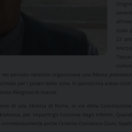
Origin
sacer
all’in
stato 
23 ann
Arezzo
Toscan
comuni
o nel periodo natalizio organizzava una Messa presiedut
hiale per i poveri della zona. In parrocchia aveva contrib
ienze Religiose di Arezzo.
erno di una libreria di Roma, in via della Conciliazion
klahoma, per impartirgli l’unzione degli infermi. Quand
rso immediatamente anche l’aretino Domenico Giani, Ispet