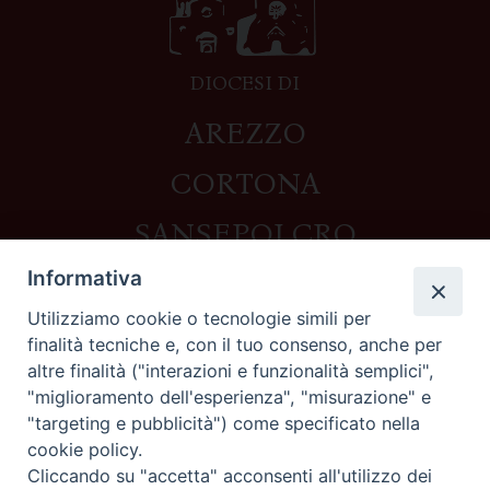
DIOCESI DI
AREZZO
CORTONA
SANSEPOLCRO
Informativa
Utilizziamo cookie o tecnologie simili per
Contatti
finalità tecniche e, con il tuo consenso, anche per
altre finalità ("interazioni e funzionalità semplici",
Piazza del Duomo,1 - 52100 Arezzo
"miglioramento dell'esperienza", "misurazione" e
segreteria@diocesi.arezzo.it
"targeting e pubblicità") come specificato nella
Informativa privacy
cookie policy.
Cliccando su "accetta" acconsenti all'utilizzo dei