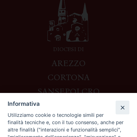
DIOCESI DI
AREZZO
CORTONA
SANSEPOLCRO
Informativa
Utilizziamo cookie o tecnologie simili per
Contatti
finalità tecniche e, con il tuo consenso, anche per
altre finalità ("interazioni e funzionalità semplici",
Piazza del Duomo,1 - 52100 Arezzo