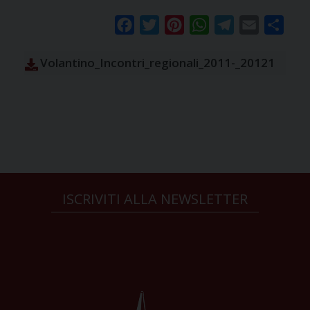
Facebook
Twitter
Pinterest
WhatsApp
Telegram
Email
Condi
Volantino_Incontri_regionali_2011-_20121
ISCRIVITI ALLA NEWSLETTER