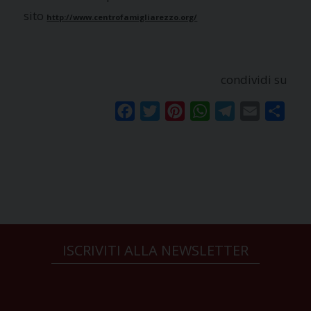
sito
http://www.centrofamigliarezzo.org/
condividi su
Facebook
Twitter
Pinterest
WhatsApp
Telegram
Email
Condi
ISCRIVITI ALLA NEWSLETTER