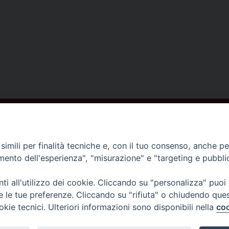
ISCRIVITI ALLA NEWSLETTER
imili per finalità tecniche e, con il tuo consenso, anche per 
amento dell'esperienza", "misurazione" e "targeting e pubbli
Contatti
i all'utilizzo dei cookie. Cliccando su "personalizza" puoi
re le tue preferenze. Cliccando su "rifiuta" o chiudendo que
Piazza del Duomo,1 - 52100 Arezzo
okie tecnici. Ulteriori informazioni sono disponibili nella
coo
segreteria@diocesi.arezzo.it
Informativa privacy