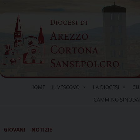
Skip
to
Diocesi di
content
Arezzo
Cortona
Sansepolcro
HOME
IL VESCOVO
LA DIOCESI
CU
CAMMINO SINODALE
GIOVANI
NOTIZIE