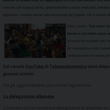
desideri di andare oltre, di
raggiungere ciò che è più elevato, fino a D
crescere con la grazia divina, generosamente e senza mediocrità, prendendo
opprimono, contiamo anche sulla misericordia del Signore, che è sempre disp
Infine, l’invito: “
C
ari amici: s
temere e nel
vostro cuore re
la roccia che sostiene tutto l’
dà consistenza a tutto l’univer
continuamente con amore per 
Sul canale
YouTube
di
Telesandomenico
sono dispon
giovani aretini.
Fra gli aggiornamenti più recenti segnaliamo:
La delegazione albanese
L’incontro con la numerosa delegazione di albanesi acco