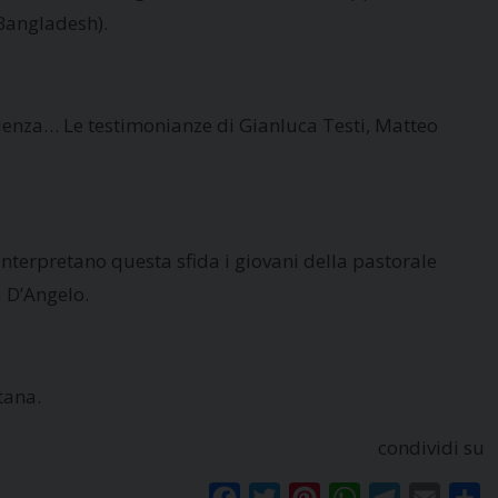
Bangladesh).
rienza… Le testimonianze di Gianluca Testi, Matteo
 interpretano questa sfida i giovani della pastorale
a D’Angelo.
tana.
condividi su
Facebook
Twitter
Pinterest
WhatsApp
Telegram
Email
Co