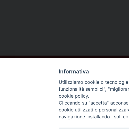
Informativa
Utilizziamo cookie o tecnologie s
funzionalità semplici", "miglior
cookie policy.
DIOCESI DI
Cliccando su "accetta" acconsent
AREZZO
cookie utilizzati e personalizza
navigazione installando i soli co
CORTONA