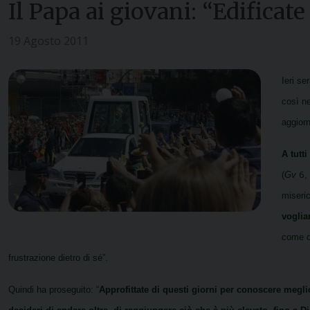
Il Papa ai giovani: “Edificate
19 Agosto 2011
Ieri se
così ne
aggiorn
A tutti
6
(
Gv
,
miseric
voglia
come qu
frustrazione dietro di sé”.
Quindi ha proseguito: “
A
pprofittate di questi giorni per conoscere meglio 