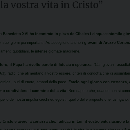
 la vostra vita in Cristo”
ra
Benedetto XVI ha incontrato in plaza de Cibeles i cinquecentomila gio
i suoi giorni più importanti. Ad accoglierlo anche
i giovani di Arezzo-Corto
amenti quotidiani, le intense giornate madrilene.
 loro, il Papa ha rivolto parole di fiducia e speranza
: “
C
ari giovani, ascolta
 63), radici che alimentano il vostro essere, criteri di condotta che ci assimilan
ordiosi, puri di cuore, amanti della pace.
Fatelo ogni giorno con costanza, 
mo condividere il cammino della vita
. Ben sapete che, quando non si cammin
ello dei nostri impulsi ciechi ed egoisti, quello delle proposte che lusingano, 
Cristo e avere la certezza che, radicati in Lui, il vostro entusiasmo e la v