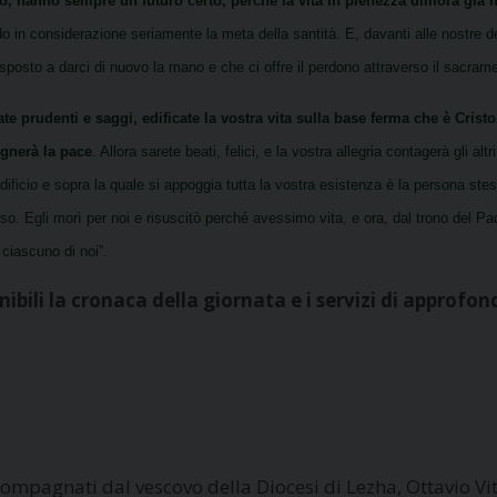
io, hanno sempre un futuro certo, perché la vita in pienezza dimora già n
 in considerazione seriamente la meta della santità. E, davanti alle nostre d
osto a darci di nuovo la mano e che ci offre il perdono attraverso il sacrame
iate prudenti e saggi, edificate la vostra vita sulla base ferma che è Cris
gnerà la pace
. Allora sarete beati, felici, e la vostra allegria contagerà gli a
edificio e sopra la quale si appoggia tutta la vostra esistenza è la persona stes
so. Egli morì per noi e risuscitò perché avessimo vita, e ora, dal trono del Pad
ciascuno di noi”.
ibili la cronaca della giornata e i servizi di approfo
mpagnati dal vescovo della Diocesi di Lezha, Ottavio Vita