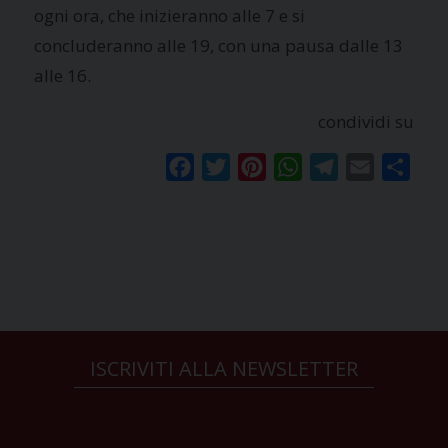
ogni ora, che inizieranno alle 7 e si
concluderanno alle 19, con una pausa dalle 13
alle 16.
condividi su
Facebook
Twitter
Pinterest
WhatsApp
Telegram
Email
Condi
ISCRIVITI ALLA NEWSLETTER