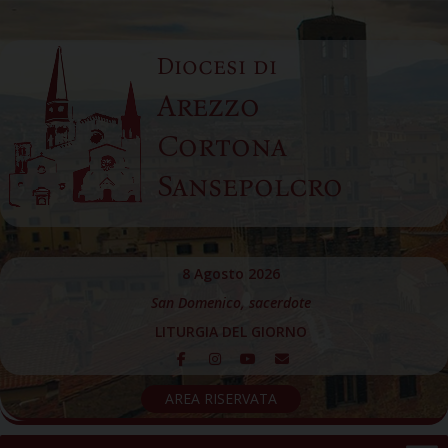
Skip
to
Diocesi di
content
Arezzo
Cortona
Sansepolcro
8 Agosto 2026
San Domenico, sacerdote
LITURGIA DEL GIORNO
AREA RISERVATA