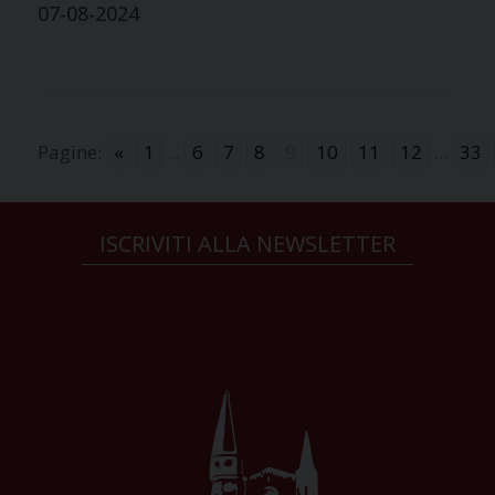
07-08-2024
Pagine:
«
1
...
6
7
8
9
10
11
12
...
33
ISCRIVITI ALLA NEWSLETTER