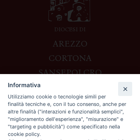
DIOCESI DI
AREZZO
CORTONA
SANSEPOLCRO
Informativa
Utilizziamo cookie o tecnologie simili per
Contatti
finalità tecniche e, con il tuo consenso, anche per
altre finalità ("interazioni e funzionalità semplici",
Piazza del Duomo,1 - 52100 Arezzo
"miglioramento dell'esperienza", "misurazione" e
segreteria@diocesi.arezzo.it
"targeting e pubblicità") come specificato nella
Informativa privacy
cookie policy.