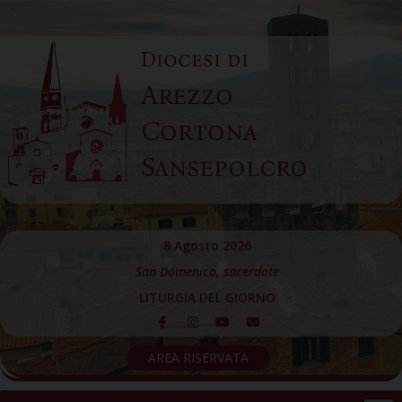
Skip
to
Diocesi di
content
Arezzo
Cortona
Sansepolcro
8 Agosto 2026
San Domenico, sacerdote
LITURGIA DEL GIORNO
AREA RISERVATA