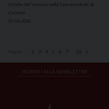
Omelia del Vescovo nella Concattedrale di
Cortona
07-04-2026
Pagine:
1
2
3
4
5
6
7
...
33
»
ISCRIVITI ALLA NEWSLETTER