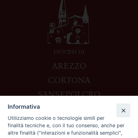
DIOCESI DI
AREZZO
CORTONA
SANSEPOLCRO
Informativa
Utilizziamo cookie o tecnologie simili per
Contatti
finalità tecniche e, con il tuo consenso, anche per
altre finalità ("interazioni e funzionalità semplici",
Piazza del Duomo,1 - 52100 Arezzo